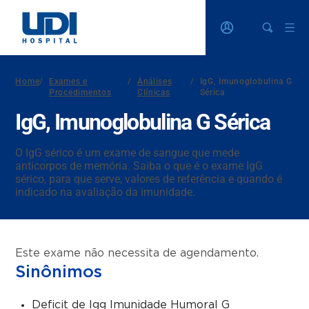
Home
/
Exames e
/
Análises
/
IgG, Imunoglobulina G
Procedimentos
Clínicas
Sérica
IgG, Imunoglobulina G Sérica
O IgG sérico é um exame de sangue que mede
anticorpos de memória. Saiba o que é o exame IgG
sérico, para que serve, valores de referência e quando é
indicado na avaliação da imunidade.
Este exame não necessita de agendamento.
Sinônimos
Deficit de Igg Imunidade Humoral G