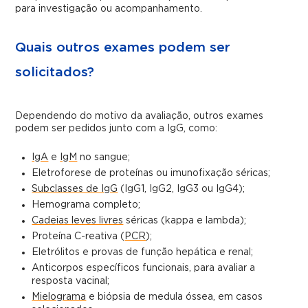
para investigação ou acompanhamento.
Quais outros exames podem ser
solicitados?
Dependendo do motivo da avaliação, outros exames
podem ser pedidos junto com a IgG, como:
IgA
e
IgM
no sangue;
Eletroforese de proteínas ou imunofixação séricas;
Subclasses de IgG
(IgG1, IgG2, IgG3 ou IgG4);
Hemograma completo;
Cadeias leves livres
séricas (kappa e lambda);
Proteína C-reativa (
PCR
);
Eletrólitos e provas de função hepática e renal;
Anticorpos específicos funcionais, para avaliar a
resposta vacinal;
Mielograma
e biópsia de medula óssea, em casos