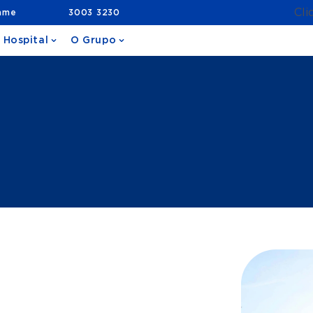
Cli
ame
3003 3230
 Hospital
O Grupo