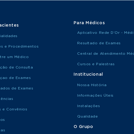
Para Médicos
acientes
Aplicativo Rede D’Or - Méd
ialidades
Resultado de Exames
s e Procedimentos
Central de Atendimento Mé
tre um Médico
Cursos e Palestras
ção de Consulta
Institucional
çao de Exames
Nossa História
tados de Exames
Informações Úteis
ências
Instalações
s e Convênios
Qualidade
ços
O Grupo
ças