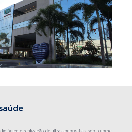
 saúde
diológico e realização de ultrassonografias, sob o nome