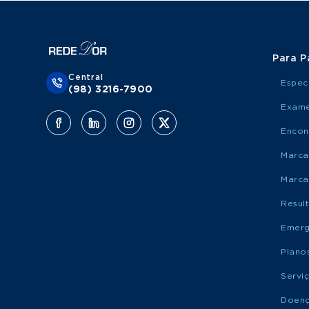
Para P
Central
Espec
(98) 3216-7900
Exame
Encon
Marca
Marca
Resul
Emerg
Plano
Servi
Doen