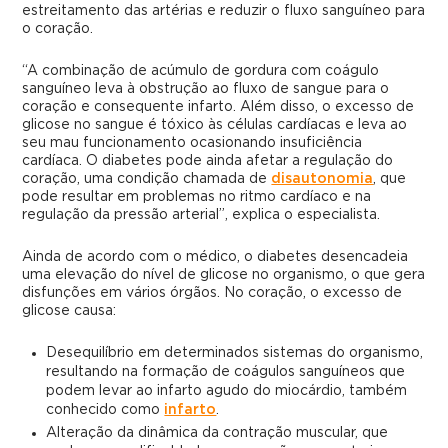
estreitamento das artérias e reduzir o fluxo sanguíneo para
o coração.
“A combinação de acúmulo de gordura com coágulo
sanguíneo leva à obstrução ao fluxo de sangue para o
coração e consequente infarto. Além disso, o excesso de
glicose no sangue é tóxico às células cardíacas e leva ao
seu mau funcionamento ocasionando insuficiência
cardíaca. O diabetes pode ainda afetar a regulação do
coração, uma condição chamada de
disautonomia
, que
pode resultar em problemas no ritmo cardíaco e na
regulação da pressão arterial”, explica o especialista.
Ainda de acordo com o médico, o diabetes desencadeia
uma elevação do nível de glicose no organismo, o que gera
disfunções em vários órgãos. No coração, o excesso de
glicose causa:
Desequilíbrio em determinados sistemas do organismo,
resultando na formação de coágulos sanguíneos que
podem levar ao infarto agudo do miocárdio, também
conhecido como
infarto
.
Alteração da dinâmica da contração muscular, que