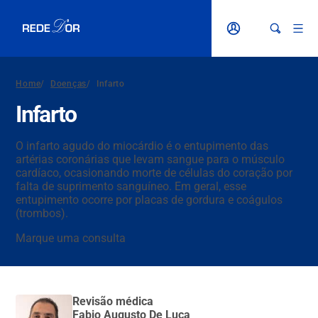
Home
/
Doenças
/
Infarto
Infarto
O infarto agudo do miocárdio é o entupimento das
artérias coronárias que levam sangue para o músculo
cardíaco, ocasionando morte de células do coração por
falta de suprimento sanguíneo. Em geral, esse
entupimento ocorre por placas de gordura e coágulos
(trombos).
Marque uma consulta
Revisão médica
Fabio Augusto De Luca