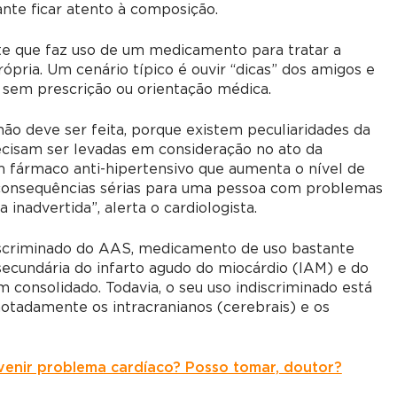
te ficar atento à composição.
e que faz uso de um medicamento para tratar a
ópria. Um cenário típico é ouvir “dicas” dos amigos e
sem prescrição ou orientação médica.
não deve ser feita, porque existem peculiaridades da
cisam ser levadas em consideração no ato da
m fármaco anti-hipertensivo que aumenta o nível de
r consequências sérias para uma pessoa com problemas
 inadvertida”, alerta o cardiologista.
iscriminado do AAS, medicamento de uso bastante
secundária do infarto agudo do miocárdio (IAM) e do
 consolidado. Todavia, o seu uso indiscriminado está
notadamente os intracranianos (cerebrais) e os
venir problema cardíaco? Posso tomar, doutor?