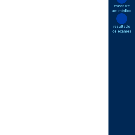
encontre
um médico
resultado
de exames