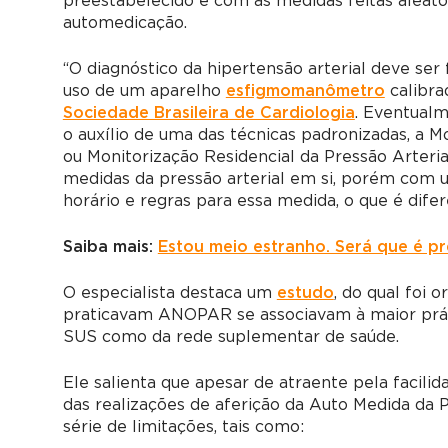
preestabelecido e com as medidas feitas aleator
automedicação.
“O diagnóstico da hipertensão arterial deve ser 
uso de um aparelho
esfigmomanômetro
calibra
Sociedade Brasileira de Cardiologia
. Eventualm
o auxílio de uma das técnicas padronizadas, a 
ou Monitorização Residencial da Pressão Arteria
medidas da pressão arterial em si, porém com u
horário e regras para essa medida, o que é dif
Saiba mais:
Estou meio estranho. Será que é p
O especialista destaca um
estudo
, do qual foi 
praticavam ANOPAR se associavam à maior práti
SUS como da rede suplementar de saúde.
Ele salienta que apesar de atraente pela facilid
das realizações de aferição da Auto Medida da
série de limitações, tais como: