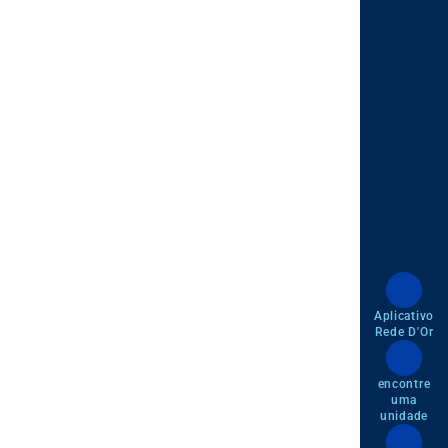
Aplicativo
Rede D'Or
encontre
uma
unidade