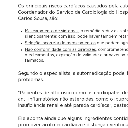
Os principais riscos cardíacos causados pela au
Coordenador do Serviço de Cardiologia do Hospi
Carlos Sousa, são:
Mascaramento de sintomas:
o remédio reduz os sint
silenciosamente; com isso, pode haver também retar
Seleção incorreta de medicamentos
que podem agrav
Não conformidade com as diretrizes
, comprometendo
medicamentos, expiração de validade e armazenamen
fármacos.
Segundo o especialista, a automedicação pode, i
problemas.
“Pacientes de alto risco como os cardiopatas d
anti-inflamatórios não esteroides, como o ibupr
insuficiência renal e até parada cardíaca”, destac
Ele aponta ainda que alguns ingredientes con
promover arritmia cardíaca e disfunção ventricul