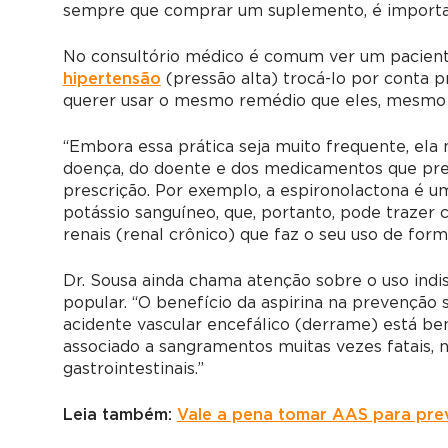
sempre que comprar um suplemento, é importan
No consultório médico é comum ver um pacient
hipertensão
(pressão alta) trocá-lo por conta pr
querer usar o mesmo remédio que eles, mesmo 
“Embora essa prática seja muito frequente, ela 
doença, do doente e dos medicamentos que pre
prescrição. Por exemplo, a espironolactona é u
potássio sanguíneo, que, portanto, pode traze
renais (renal crônico) que faz o seu uso de forma
Dr. Sousa ainda chama atenção sobre o uso ind
popular. “O benefício da aspirina na prevenção 
acidente vascular encefálico (derrame) está bem
associado a sangramentos muitas vezes fatais, 
gastrointestinais.”
Leia também:
Vale a pena tomar AAS para pre