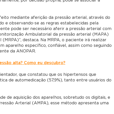
iamente, por decisão própria, pode se associar à
feito mediante aferição da pressão arterial, através do
do e observando-se as regras estabelecidas pela
ente pode ser necessário aferir a pressão arterial com
Monitorização Ambulatorial da pressão arterial (MAPA)
l (MRPA)”, destaca. Na MRPA, o paciente irá realizar
m aparelho específico, confiável, assim como seguindo
erente da ANOPAR.
ressão alta? Como eu descubro?
orientador, que constatou que os hipertensos que
ca de automedicação (57,9%), tanto entre usuários do
ade de aquisição dos aparelhos, sobretudo os digitais, e
 Pressão Arterial (AMPA), esse método apresenta uma