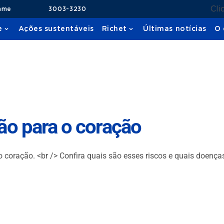
Cli
ame
3003-3230
e
Ações sustentáveis
Richet
Últimas notícias
O 
ão para o coração
oração. <br /> Confira quais são esses riscos e quais doenças 