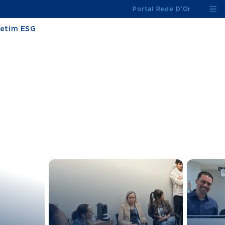
Portal Rede D’Or
letim ESG