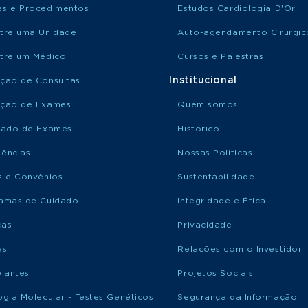
s e Procedimentos
Estudos Cardiologia D'Or
tre uma Unidade
Auto-agendamento Cirúrgic
tre um Médico
Cursos e Palestras
Institucional
ção de Consultas
ção de Exames
Quem somos
tado de Exames
Histórico
ências
Nossas Políticas
s e Convênios
Sustentabilidade
amas de Cuidado
Integridade e Ética
ças
Privacidade
as
Relações com o Investidor
plantes
Projetos Sociais
ogia Molecular - Testes Genéticos
Segurança da Informação