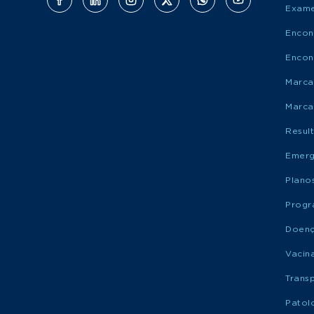
Exame
Encon
Encon
Marca
Marca
Resul
Emerg
Plano
Progr
Doen
Vacin
Trans
Patol