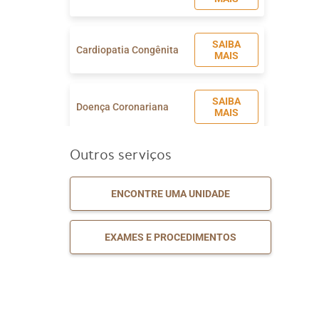
SAIBA
Cardiopatia Congênita
MAIS
SAIBA
Doença Coronariana
MAIS
Outros serviços
SAIBA
Risco Cirúrgico
MAIS
ENCONTRE UMA UNIDADE
Tratamento de
SAIBA
Insuficiência Cardíaca
MAIS
EXAMES E PROCEDIMENTOS
Tratamento de
SAIBA
Miocardiopatia
MAIS