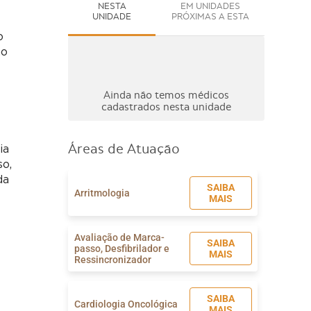
NESTA
EM UNIDADES
UNIDADE
PRÓXIMAS A ESTA
o
ão
Ainda não temos médicos
cadastrados nesta unidade
Áreas de Atuação
ia
so,
da
SAIBA
Arritmologia
MAIS
Avaliação de Marca-
SAIBA
passo, Desfibrilador e
MAIS
Ressincronizador
SAIBA
Cardiologia Oncológica
MAIS