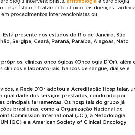
ardiologia intervencionista,
arritmologia
e cardiologia
 no diagnóstico e tratamento clínico das doenças cardíac
 em procedimentos intervencionistas ou
. Está presente nos estados do Rio de Janeiro, São
hão, Sergipe, Ceará, Paraná, Paraíba, Alagoas, Mato
róprios, clínicas oncológicas (Oncologia D’Or), além 
línicos e laboratoriais, bancos de sangue, diálise e
rviços, a Rede D’Or adotou a Acreditação Hospitalar, 
a qualidade dos serviços prestados, conduzido por
 principais ferramentas. Os hospitais do grupo já
ações brasileiras, como a Organização Nacional de
oint Commission International (JCI), a Metodologia
M IQG) e a American Society of Clinical Oncology