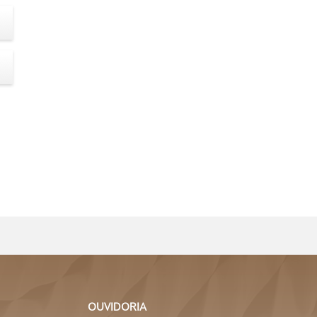
e
OUVIDORIA