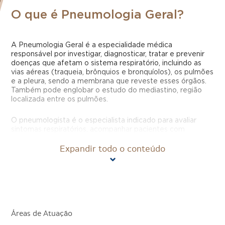
O que é Pneumologia Geral?
A Pneumologia Geral é a especialidade médica
responsável por investigar, diagnosticar, tratar e prevenir
doenças que afetam o sistema respiratório, incluindo as
vias aéreas (traqueia, brônquios e bronquíolos), os pulmões
e a pleura, sendo a membrana que reveste esses órgãos.
Também pode englobar o estudo do mediastino, região
localizada entre os pulmões.
O pneumologista é o especialista indicado para avaliar
sintomas respiratórios, acompanhar pacientes com
doenças pulmonares crônicas ou infecciosas e orientar
Expandir todo o conteúdo
sobre hábitos que ajudam a preservar a função pulmonar e
a qualidade da respiração.
Quais doenças ou condições são
tratadas pela Pneumologia
Geral?
Áreas de Atuação