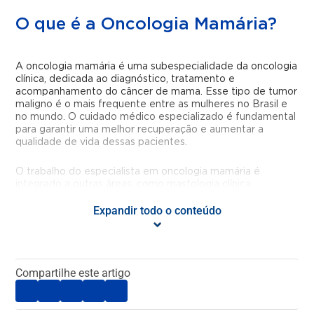
O que é a Oncologia Mamária?
A oncologia mamária é uma subespecialidade da oncologia
clínica, dedicada ao diagnóstico, tratamento e
acompanhamento do câncer de mama. Esse tipo de tumor
maligno é o mais frequente entre as mulheres no Brasil e
no mundo. O cuidado médico especializado é fundamental
para garantir uma melhor recuperação e aumentar a
qualidade de vida dessas pacientes.
O trabalho do especialista em oncologia mamária é
integrado a outras áreas, como mastologia clínica,
radioterapia e psicologia, com o objetivo de promover um
Expandir todo o conteúdo
cuidado multidisciplinar, integral e mais eficiente.
Um especialista em Oncologia
Mamária cuida de quê?
Compartilhe este artigo
Este profissional é responsável por acompanhar casos de