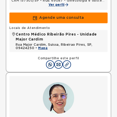
CRM 157503/SP
•
RQE 69087 - Ginecologia e obstetrícia
•
R
Ver perfil
Agende uma consulta
Locais de Atendimento
Centro Médico Ribeirão Pires - Unidade
Major Cardim
Rua Major Cardim, Suissa, Ribeirao Pires, SP,
09424250 •
Mapa
Compartilhe este perfil