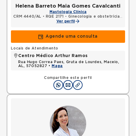
Helena Barreto Maia Gomes Cavalcanti
Mastologia Clínica
CRM 4440/AL
•
RQE 2171 - Ginecologia e obstetrícia
•
RQE 2
Ver perfil
Agende uma consulta
Locais de Atendimento
Centro Médico Arthur Ramos
Rua Hugo Correa Paes, Gruta de Lourdes, Maceio,
AL, 57052827 •
Mapa
Compartilhe este perfil