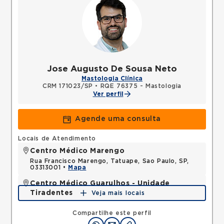
Jose Augusto De Sousa Neto
Mastologia Clínica
CRM 171023/SP
•
RQE 76375 - Mastologia
Ver perfil
Agende uma consulta
Locais de Atendimento
Centro Médico Marengo
Rua Francisco Marengo, Tatuape, Sao Paulo, SP,
03313001 •
Mapa
Centro Médico Guarulhos - Unidade
Tiradentes
Veja mais locais
Avenida Tiradentes, Jardim Guarulhos, Guarulhos,
SP, 07090000 •
Mapa
Compartilhe este perfil