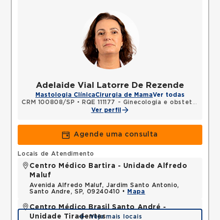
Adelaide Vial Latorre De Rezende
Mastologia Clínica
Cirurgia de Mama
Ver todas
CRM 100808/SP
•
RQE 111177 - Ginecologia e obstetrícia
•
R
Ver perfil
Agende uma consulta
Locais de Atendimento
Centro Médico Bartira - Unidade Alfredo
Maluf
Avenida Alfredo Maluf, Jardim Santo Antonio,
Santo Andre, SP, 09240410 •
Mapa
Centro Médico Brasil Santo André -
Unidade Tiradentes
Veja mais locais