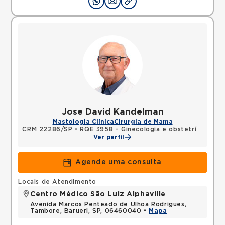
Jose David Kandelman
Mastologia Clínica
Cirurgia de Mama
CRM 22286/SP
•
RQE 3958 - Ginecologia e obstetrícia
•
RQE
Ver perfil
Agende uma consulta
Locais de Atendimento
Centro Médico São Luiz Alphaville
Avenida Marcos Penteado de Ulhoa Rodrigues,
Tambore, Barueri, SP, 06460040 •
Mapa