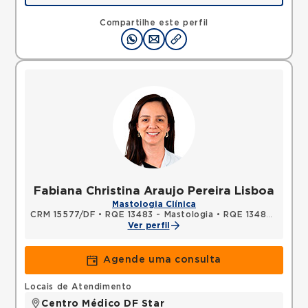
Rua Tiradentes, Vila Dora, Santo Andre, SP,
09030560 •
Mapa
Compartilhe este perfil
Fabiana Christina Araujo Pereira Lisboa
Mastologia Clínica
CRM 15577/DF
•
RQE 13483 - Mastologia
•
RQE 13484 - Ginecologia e obstetrícia
Ver perfil
Agende uma consulta
Locais de Atendimento
Centro Médico DF Star