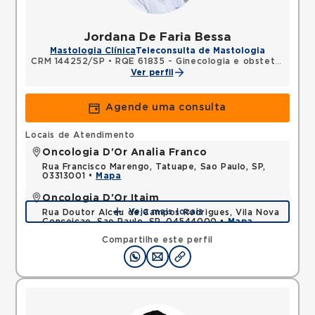
Jordana De Faria Bessa
Mastologia Clínica
Teleconsulta de Mastologia
CRM 144252/SP
•
RQE 61835 - Ginecologia e obstetrícia
•
R
Ver perfil
Agende uma consulta
Locais de Atendimento
Oncologia D'Or Analia Franco
Rua Francisco Marengo, Tatuape, Sao Paulo, SP,
03313001 •
Mapa
Oncologia D'Or Itaim
Veja mais locais
Rua Doutor Alceu de Campos Rodrigues, Vila Nova
Conceicao, Sao Paulo, SP, 04544000 •
Mapa
Compartilhe este perfil