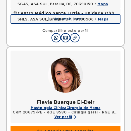
SGAS, ASA SUL, Brasilia, DF, 70390150 •
Mapa
Centro Médico Santa Luzia - Unidade Ohb
Veja mais locais
SHLS, ASA SUL, Brasilia, DF, 70390906 •
Mapa
Compartilhe este perfil
Flavia Buarque El-Deir
Mastologia Clínica
Cirurgia de Mama
CRM 20679/PE
•
RQE 8580 - Cirurgia geral
•
RQE 8581 - Mastologia
Ver perfil