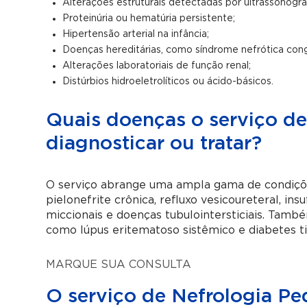
Alterações estruturais detectadas por ultrassonograf
Proteinúria ou hematúria persistente;
Hipertensão arterial na infância;
Doenças hereditárias, como síndrome nefrótica congê
Alterações laboratoriais de função renal;
Distúrbios hidroeletrolíticos ou ácido-básicos.
Quais doenças o serviço de
diagnosticar ou tratar?
O serviço abrange uma ampla gama de condições
pielonefrite crônica, refluxo vesicoureteral, insu
miccionais e doenças tubulointersticiais. Tamb
como lúpus eritematoso sistêmico e diabetes t
MARQUE SUA CONSULTA
O serviço de Nefrologia Ped