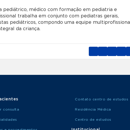
a pediátrico, médico com formação em pediatria e
fissional trabalha em conjunto com pediatras gerais,
ogistas pediátricos, compondo uma equipe multiprofissiona
tegral da criança.
acientes
Contato centro de estudos
r consulta
Residência Médica
ialidades
Centro de estudos
Institucional
s e procedimentos