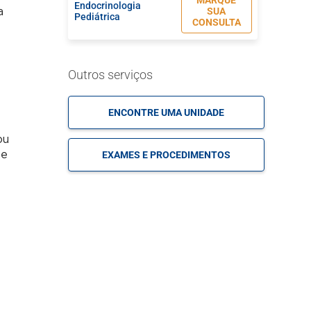
MARQUE
Endocrinologia
SUA
a
Pediátrica
CONSULTA
MARQUE
Gastroenterologia
Outros serviços
SUA
Pediátrica
CONSULTA
ENCONTRE UMA UNIDADE
MARQUE
Hematologia
ou
SUA
Pediátrica
le
EXAMES E PROCEDIMENTOS
CONSULTA
MARQUE
Imunologia
SUA
Pediátrica
CONSULTA
MARQUE
Infectologia
SUA
Pediátrica
CONSULTA