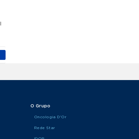
MARQUE
Urologia Pediátrica
SUA
CONSULTA
l
O Grupo
Oncologia D'Or
Rede Star
IDOR