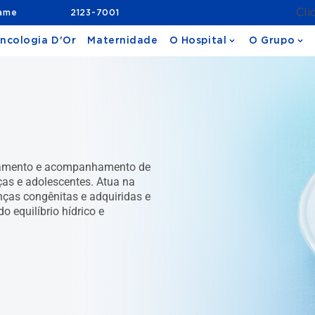
Cli
xame
2123-7001
ncologia D'Or
Maternidade
O Hospital
O Grupo
ratamento e acompanhamento de
nças e adolescentes. Atua na
ças congênitas e adquiridas e
 equilíbrio hídrico e