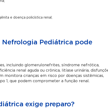
ia;
nita e doença policística renal;
 Nefrologia Pediátrica pode
, incluindo glomerulonefrites, síndrome nefrótica,
ficiência renal aguda ou crônica, litíase urinária, disfunçõ
ém monitora crianças em risco por doenças sistêmicas,
ipo 1, que podem comprometer a função renal.
iátrica exige preparo?