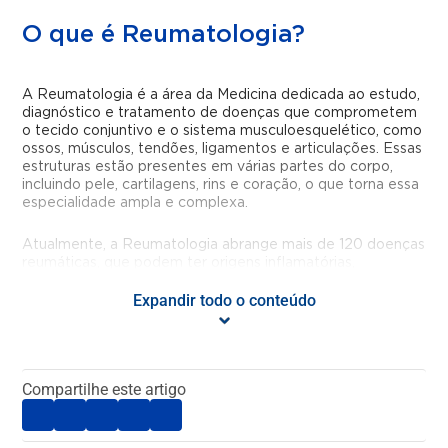
O que é Reumatologia?
A Reumatologia é a área da Medicina dedicada ao estudo,
diagnóstico e tratamento de doenças que comprometem
o tecido conjuntivo e o sistema musculoesquelético, como
ossos, músculos, tendões, ligamentos e articulações. Essas
estruturas estão presentes em várias partes do corpo,
incluindo pele, cartilagens, rins e coração, o que torna essa
especialidade ampla e complexa.
Atualmente, a Reumatologia abrange mais de 120 doenças
reumáticas, que podem ter origens inflamatórias,
autoimunes, degenerativas, metabólicas ou genéticas.
Expandir todo o conteúdo
Apesar de serem frequentemente associadas ao
envelhecimento, essas condições podem afetar pessoas
de todas as idades, inclusive crianças e jovens.
O acompanhamento adequado com um reumatologista é
Compartilhe este artigo
essencial para controlar os sintomas, prevenir
complicações e manter a qualidade de vida.