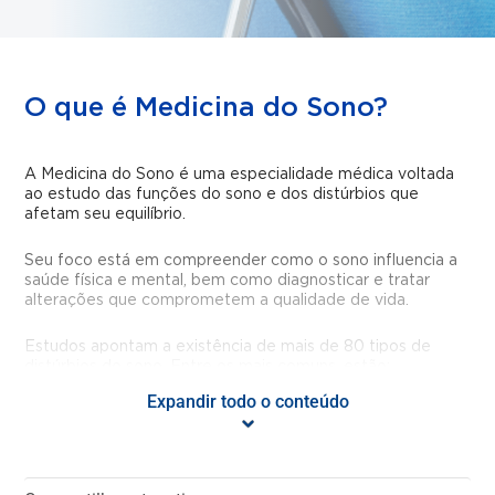
O que é Medicina do Sono?
A Medicina do Sono é uma especialidade médica voltada
ao estudo das funções do sono e dos distúrbios que
afetam seu equilíbrio.
Seu foco está em compreender como o sono influencia a
saúde física e mental, bem como diagnosticar e tratar
alterações que comprometem a qualidade de vida.
Estudos apontam a existência de mais de 80 tipos de
distúrbios do sono. Entre os mais comuns, estão:
Expandir todo o conteúdo
Apneia obstrutiva do sono;
Insônia;
Bruxismo (ranger dos dentes);
Sonambulismo.