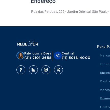
Endereço
Rua das Perobas, 295 - Jardim Oriental, São Paulo 
Para P
Fale com a Dora
Central
Marca
(21) 2101-2658
(11) 5018-4000
Espec
Encon
Centr
Marca
Exame
Centr