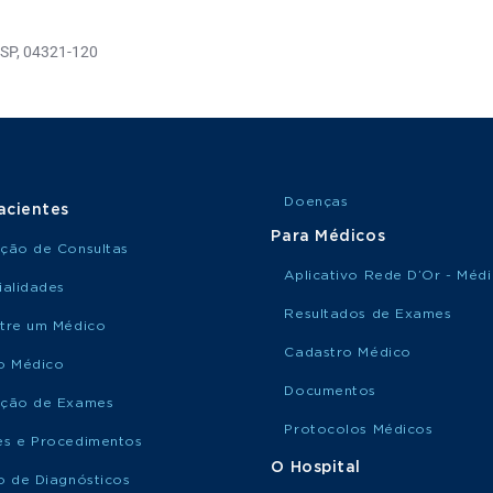
- SP, 04321-120
Doenças
acientes
Para Médicos
ção de Consultas
Aplicativo Rede D’Or - Méd
ialidades
Resultados de Exames
tre um Médico
Cadastro Médico
o Médico
Documentos
ção de Exames
Protocolos Médicos
s e Procedimentos
O Hospital
o de Diagnósticos