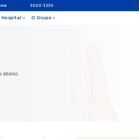
Cli
ame
3003-3230
 Hospital
O Grupo
s abaixo.