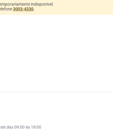
temporariamente indisponível.
elefone
3003-4330
.
teis das 09:00 às 18:00