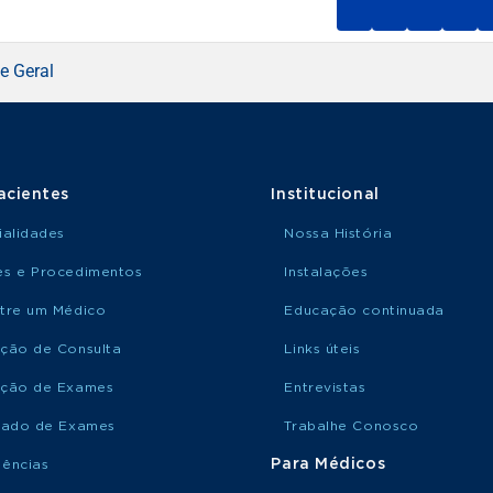
e Geral
acientes
Institucional
ialidades
Nossa História
s e Procedimentos
Instalações
tre um Médico
Educação continuada
ção de Consulta
Links úteis
ção de Exames
Entrevistas
tado de Exames
Trabalhe Conosco
Para Médicos
ências