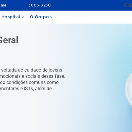
Cli
ame
3003-3230
 Hospital
O Grupo
Geral
 voltada ao cuidado de jovens
ocionais e sociais dessa fase.
tando condições comuns como
imentares e ISTs, além de