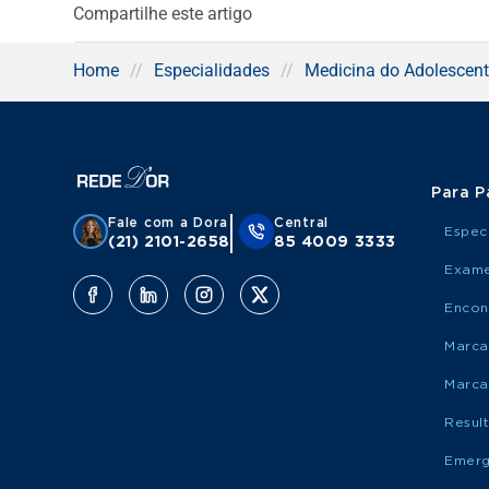
Compartilhe este artigo
Home
//
Especialidades
//
Medicina do Adolescent
Para P
Fale com a Dora
Central
Espec
(21) 2101-2658
85 4009 3333
Exame
Encon
Marca
Marca
Resul
Emerg