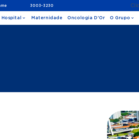
Cli
ame
3003-3230
 Hospital
Maternidade
Oncologia D'Or
O Grupo