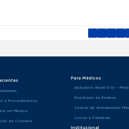
Para Médicos
acientes
Aplicativo Rede D’Or - Méd
ialidades
Resultado de Exames
s e Procedimentos
Central de Atendimento Mé
tre um Médico
Cursos e Palestras
ção de Consulta
Institucional