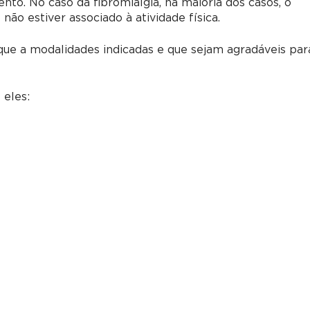
to. No caso da fibromialgia, na maioria dos casos, o
ão estiver associado à atividade física.
ique a modalidades indicadas e que sejam agradáveis par
 eles: