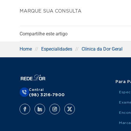
MARQUE SUA CONSULTA
Compartilhe este artigo
Home
//
Especialidades
//
Clínica da Dor Geral
Para P
Central
Espec
(98) 3216-7900
Exame
Encon
Marca