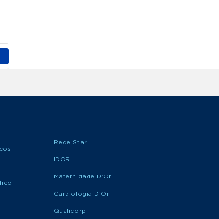
Rede Star
icos
IDOR
Maternidade D'Or
dico
Cardiologia D'Or
Qualicorp