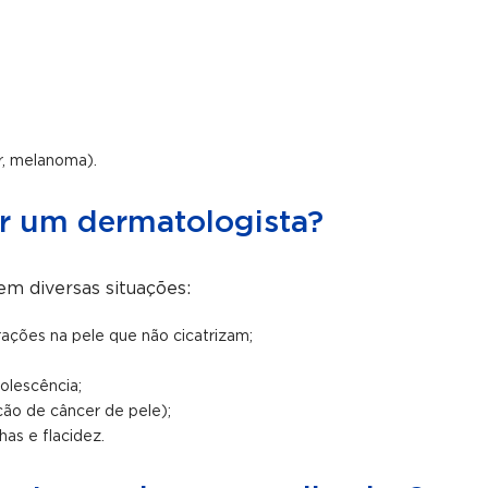
r, melanoma).
r um dermatologista?
m diversas situações:
rações na pele que não cicatrizam;
olescência;
ção de câncer de pele);
as e flacidez.