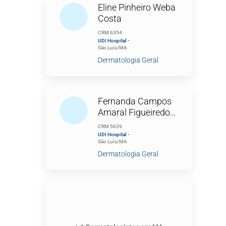
Eline Pinheiro Weba
Costa
CRM 6354
UDI Hospital -
São Luís/MA
Dermatologia Geral
Fernanda Campos
Amaral Figueiredo
Nina
CRM 5639
UDI Hospital -
São Luís/MA
Dermatologia Geral