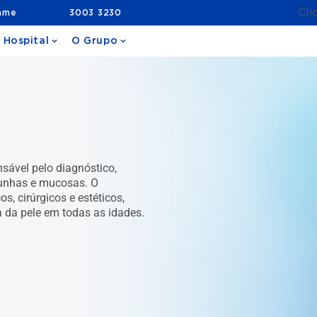
Cli
ame
3003 3230
 Hospital
O Grupo
sável pelo diagnóstico,
 unhas e mucosas. O
, cirúrgicos e estéticos,
a da pele em todas as idades.