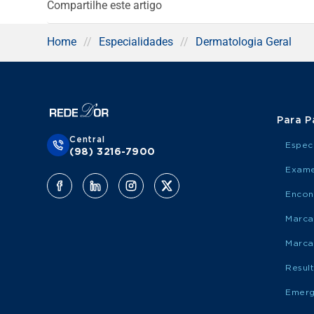
Compartilhe este artigo
Home
//
Especialidades
//
Dermatologia Geral
Para P
Central
Espec
(98) 3216-7900
Exame
Encon
Marca
Marca
Resul
Emerg