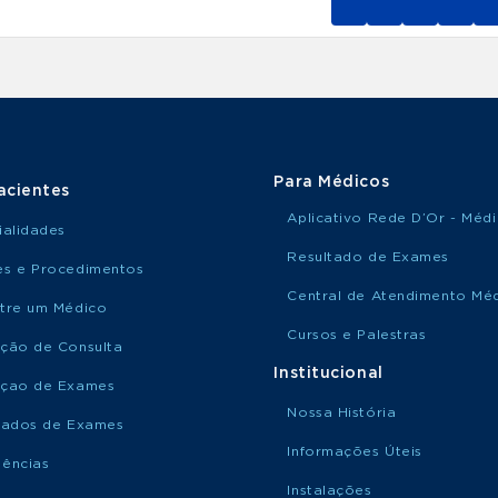
Para Médicos
acientes
Aplicativo Rede D’Or - Méd
ialidades
Resultado de Exames
s e Procedimentos
Central de Atendimento Mé
tre um Médico
Cursos e Palestras
ção de Consulta
Institucional
çao de Exames
Nossa História
tados de Exames
Informações Úteis
ências
Instalações