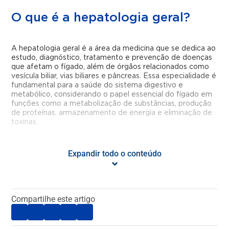
O que é a hepatologia geral?
A hepatologia geral é a área da medicina que se dedica ao
estudo, diagnóstico, tratamento e prevenção de doenças
que afetam o fígado, além de órgãos relacionados como
vesícula biliar, vias biliares e pâncreas. Essa especialidade é
fundamental para a saúde do sistema digestivo e
metabólico, considerando o papel essencial do fígado em
funções como a metabolização de substâncias, produção
de proteínas, armazenamento de energia e eliminação de
toxinas.
O que faz a hepatologia geral?
Expandir todo o conteúdo
O hepatologista geral é o médico especializado em
acompanhar a saúde do fígado e diagnosticar doenças que
Compartilhe este artigo
comprometem o bom funcionamento desse órgão. A
hepatologia também atua na prevenção de complicações
hepáticas, no acompanhamento de condições crônicas,
como hepatites virais e cirrose, e na orientação sobre