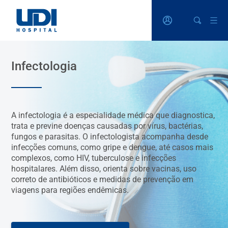
Infectologia
A infectologia é a especialidade médica que diagnostica,
trata e previne doenças causadas por vírus, bactérias,
fungos e parasitas. O infectologista acompanha desde
infecções comuns, como gripe e dengue, até casos mais
complexos, como HIV, tuberculose e infecções
hospitalares. Além disso, orienta sobre vacinas, uso
correto de antibióticos e medidas de prevenção em
viagens para regiões endêmicas.