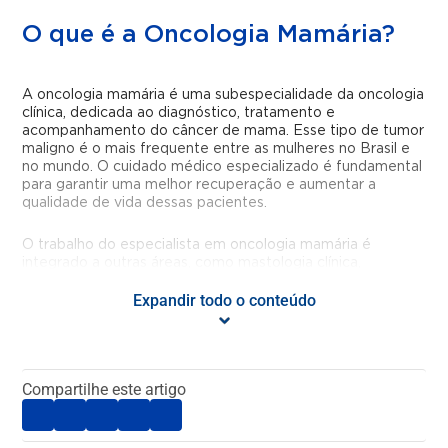
O que é a Oncologia Mamária?
A oncologia mamária é uma subespecialidade da oncologia
clínica, dedicada ao diagnóstico, tratamento e
acompanhamento do câncer de mama. Esse tipo de tumor
maligno é o mais frequente entre as mulheres no Brasil e
no mundo. O cuidado médico especializado é fundamental
para garantir uma melhor recuperação e aumentar a
qualidade de vida dessas pacientes.
O trabalho do especialista em oncologia mamária é
integrado a outras áreas, como mastologia clínica,
radioterapia e psicologia, com o objetivo de promover um
Expandir todo o conteúdo
cuidado multidisciplinar, integral e mais eficiente.
Um especialista em Oncologia
Mamária cuida de quê?
Compartilhe este artigo
Este profissional é responsável por acompanhar casos de