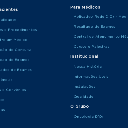
Para Médicos
acientes
Aplicativo Rede D’Or - Méd
ialidades
Resultado de Exames
s e Procedimentos
Central de Atendimento Mé
tre um Médico
Cursos e Palestras
ção de Consulta
Institucional
çao de Exames
Nossa História
tados de Exames
Informações Úteis
ências
Instalações
s e Convênios
Qualidade
ços
O Grupo
ças
Oncologia D'Or