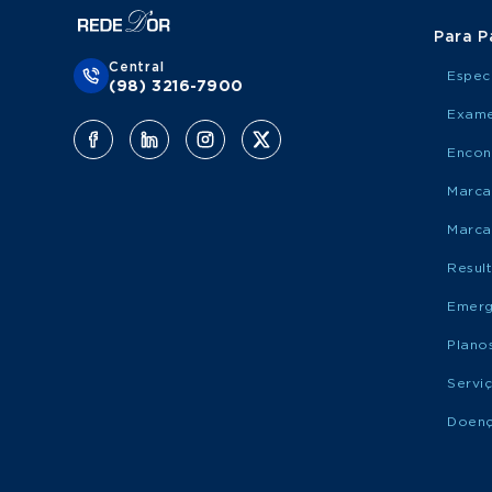
Para P
Central
Espec
(98) 3216-7900
Exame
Encon
Marca
Marca
Resul
Emerg
Plano
Servi
Doen