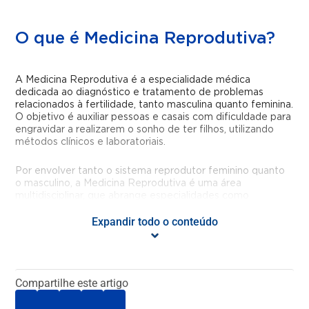
O que é Medicina Reprodutiva?
A Medicina Reprodutiva é a especialidade médica
dedicada ao diagnóstico e tratamento de problemas
relacionados à fertilidade, tanto masculina quanto feminina.
O objetivo é auxiliar pessoas e casais com dificuldade para
engravidar a realizarem o sonho de ter filhos, utilizando
métodos clínicos e laboratoriais.
Por envolver tanto o sistema reprodutor feminino quanto
o masculino, a Medicina Reprodutiva é uma área
multidisciplinar, que abrange especialidades como
Ginecologia, Obstetrícia, Urologia e Endocrinologia.
Expandir todo o conteúdo
Quais doenças ou condições são
tratadas pela Medicina
Reprodutiva?
Compartilhe este artigo