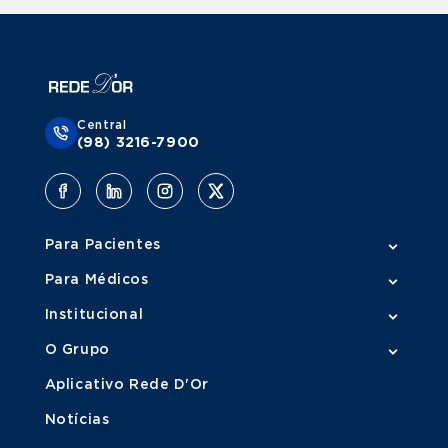
Quando procurar um médico especialista
em Medicina Reprodutiva?
É recomendado procurar um especialista em Medicina
Central
Reprodutiva quando o casal está tentando engravidar há
(98) 3216-7900
mais de 12 meses sem sucesso ou por mais de 6 meses, no
caso de mulheres com mais de 35 anos.
Também é importante buscar avaliação médica se houver
histórico de doenças ginecológicas, como endometriose
Para Pacientes
ou Síndrome dos Ovários Policísticos (SOP), ou ainda em
situações em que há alterações menstruais frequentes ou
Para Médicos
ausência de menstruação, o que pode indicar distúrbios na
ovulação.
Institucional
O Grupo
Nos homens, sinais de alerta incluem alterações no sêmen
detectadas em exames laboratoriais ou histórico de
Aplicativo Rede D'Or
doenças testiculares. Além disso, mulheres que já
passaram por cirurgias na região pélvica devem considerar
Notícias
acompanhamento com um especialista.