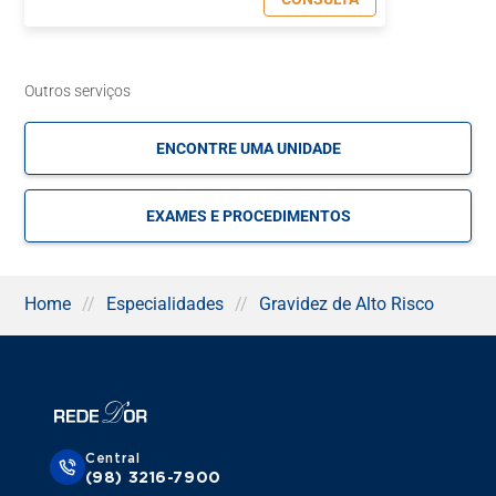
especialista em Gravidez de Alto
Risco?
Outros serviços
As gestantes devem ser acompanhadas por um obstetra
desde o momento em que descobrem a gravidez até o
ENCONTRE UMA UNIDADE
parto. Somente esse profissional pode avaliar eventuais
problemas. Enquanto alguns sintomas são considerados
normais, como enjoo, inchaço e azia, outros podem ser
indicadores de risco, por exemplo:
EXAMES E PROCEDIMENTOS
Sangramento vaginal, geralmente volumoso,
persistente, com coágulos e associado a desconforto
abdominal;
Home
//
Especialidades
//
Gravidez de Alto Risco
Dor abdominal, associada a vômitos, diarreia, febre
e/ou dor ao urinar;
Náuseas e vômitos, acompanhados de febre, diarreia e
cólica intensa;
Contrações uterinas precoces;
Diminuição de movimentos fetais;
Central
Edema assimétrico de membros inferiores;
(98) 3216-7900
Alteração de cor e odor de corrimento vaginal;