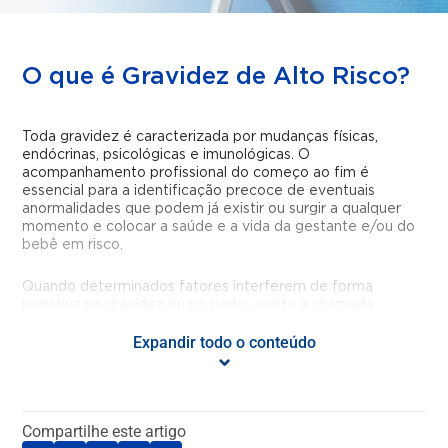
O que é Gravidez de Alto Risco?
Toda gravidez é caracterizada por mudanças físicas,
endócrinas, psicológicas e imunológicas. O
acompanhamento profissional do começo ao fim é
essencial para a identificação precoce de eventuais
anormalidades que podem já existir ou surgir a qualquer
momento e colocar a saúde e a vida da gestante e/ou do
bebê em risco.
Quando determinados fatores interferem de forma
negativa na gravidez ou no parto, existe a chamada
gravidez de alto risco, que pode levar a graves problemas.
Expandir todo o conteúdo
Entre eles estão o aborto espontâneo, o descolamento
prematuro de placenta, a pré-eclâmpsia, a diabetes
gestacional e as doenças intra-abdominais.
Quais doenças ou condições são
Compartilhe este artigo