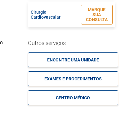
MARQUE
Cirurgia
SUA
Cardiovascular
CONSULTA
MARQUE
Cirurgia de Cabeça e
Outros serviços
em
SUA
Pescoço
CONSULTA
ENCONTRE UMA UNIDADE
-
MARQUE
Cirurgia de Coluna
SUA
EXAMES E PROCEDIMENTOS
CONSULTA
CENTRO MÉDICO
MARQUE
Cirurgia de Cotovelo
SUA
CONSULTA
MARQUE
Cirurgia de Epilepsia
SUA
CONSULTA