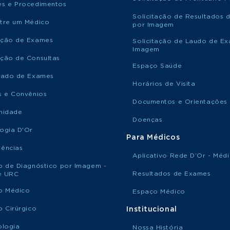
s e Procedimentos
Solicitação de Resultados 
tre um Médico
por Imagem
ção de Exames
Solicitação de Laudo de E
Imagem
ção de Consultas
Espaço Saúde
tado de Exames
Horários de Visita
s e Convênios
Documentos e Orientações
nidade
Doenças
ogia D'Or
Para Médicos
ências
Aplicativo Rede D’Or - Méd
o de Diagnóstico por Imagem -
Resultados de Exames
le URC
o Médico
Espaço Médico
o Cirúrgico
Institucional
ologia
Nossa História