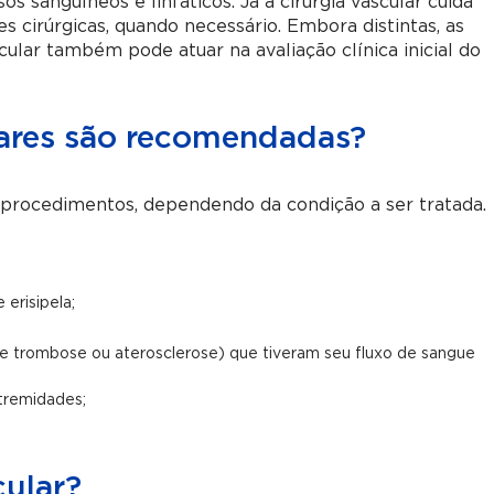
s sanguíneos e linfáticos. Já a cirurgia vascular cuida
cirúrgicas, quando necessário. Embora distintas, as
ular também pode atuar na avaliação clínica inicial do
lares são recomendadas?
e procedimentos, dependendo da condição a ser tratada.
 erisipela;
e trombose ou aterosclerose) que tiveram seu fluxo de sangue
xtremidades;
.
cular?