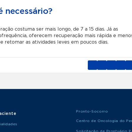
 necessário?
ação costuma ser mais longo, de 7 a 15 dias. Já as
diofrequência, oferecem recuperação mais rápida e meno
e retomar as atividades leves em poucos dias.
Pronto-Socorro
aciente
Centro de Oncologia do Per
ialidades
Solicitação de Prontuário P