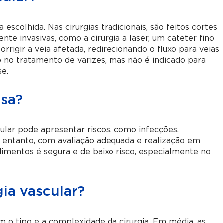
scolhida. Nas cirurgias tradicionais, são feitos cortes
te invasivas, como a cirurgia a laser, um cateter fino
rrigir a veia afetada, redirecionando o fluxo para veias
 no tratamento de varizes, mas não é indicado para
se.
osa?
cular pode apresentar riscos, como infecções,
 entanto, com avaliação adequada e realização em
dimentos é segura e de baixo risco, especialmente no
ia vascular?
 o tipo e a complexidade da cirurgia. Em média, as