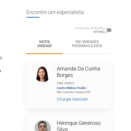
Encontre um especialista
Localização desligada
ATIVAR
NESTA
EM UNIDADES
UNIDADE
PRÓXIMAS A ESTA
o
Amanda Da Cunha
à
Borges
CRM 183833
Centro Médico Vivalle -
São José dos Campos/SP
Cirurgia Vascular
Henrique Generoso
Silva