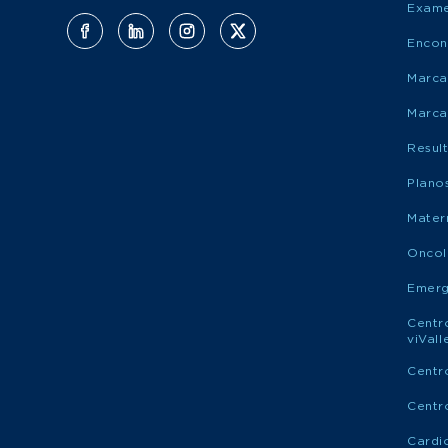
Exame
Encon
Marca
Marca
Resul
Plano
Mater
Oncol
Emerg
Centr
viVal
Centr
Centr
Cardi