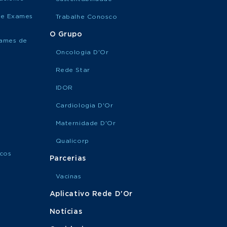
Cirurgia de Ombro
SUA
CONSULTA
de Exames
Trabalhe Conosco
O Grupo
xames de
MARQUE
Oncologia D'Or
Cirurgia de Parkinson
SUA
CONSULTA
Rede Star
IDOR
MARQUE
Cirurgia de Pé e
SUA
Cardiologia D'Or
Tornozelo
CONSULTA
Maternidade D'Or
Qualicorp
MARQUE
Cirurgia de Punho
SUA
icos
Parcerias
CONSULTA
Vacinas
MARQUE
Aplicativo Rede D'Or
Cirurgia de Quadril
SUA
CONSULTA
Notícias