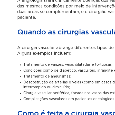
A angiologia trata clinicamente doenças dos vaso
das mesmas condições por meio de intervenções 
duas áreas se complementam, e o cirurgião vasc
paciente.
Quando as cirurgias vascu
A cirurgia vascular abrange diferentes tipos d
Alguns exemplos incluem:
Tratamento de varizes, veias dilatadas e tortuosas;
Condições como pé diabético, vasculites, linfangite e
Tratamento de aneurismas;
Desobstrução de artérias e veias (como em casos d
interrompido ou diminuído;
Cirurgia vascular periférica, focada nos vasos das e
Complicações vasculares em pacientes oncológicos
Como é feita a cirurgia vas