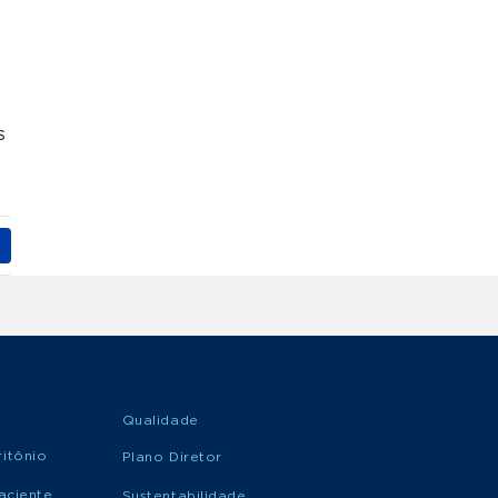
MARQUE
Cirurgia de Fígado
SUA
CONSULTA
s
MARQUE
Cirurgia de Joelho
SUA
CONSULTA
MARQUE
Cirurgia de Mama
SUA
CONSULTA
MARQUE
Cirurgia de Mão
SUA
Qualidade
CONSULTA
itônio
Plano Diretor
aciente
MARQUE
Sustentabilidade