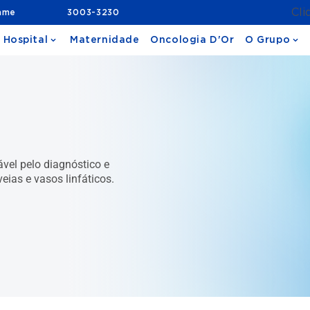
Cli
ame
3003-3230
 Hospital
Maternidade
Oncologia D'Or
O Grupo
ável pelo diagnóstico e
eias e vasos linfáticos.