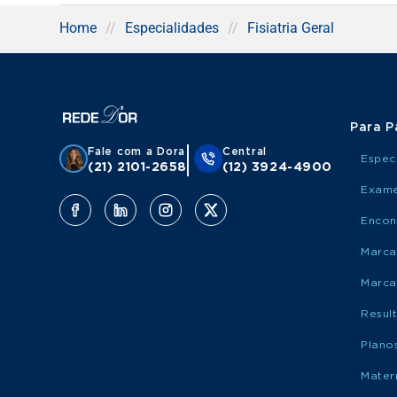
Home
//
Especialidades
//
Fisiatria Geral
Para P
Fale com a Dora
Central
Espec
(21) 2101-2658
(12) 3924-4900
Exame
Encon
Marca
Marca
Resul
Plano
Mater