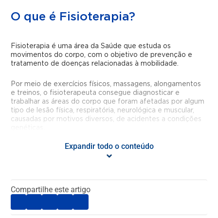
O que é Fisioterapia?
Fisioterapia é uma área da Saúde que estuda os
movimentos do corpo, com o objetivo de prevenção e
tratamento de doenças relacionadas à mobilidade.
Por meio de exercícios físicos, massagens, alongamentos
e treinos, o fisioterapeuta consegue diagnosticar e
trabalhar as áreas do corpo que foram afetadas por algum
tipo de lesão física,
respiratória
, neurológica e muscular,
causadas por motivos diversos, de acidentes a condições
genéticas.
Expandir todo o conteúdo
O fisioterapeuta ainda pode indicar tratamentos à base de
calor ou de frio, a depender da lesão apresentada pelo
paciente, e também a partir de choques elétricos leves,
aplicados diretamente na área danificada.
Compartilhe este artigo
A Fisioterapia usa calor, frio, eletricidade ou mesmo a
própria mecânica corporal do paciente para que ele possa
se recuperar.