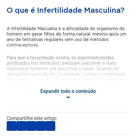
O que é Infertilidade Masculina?
A Infertilidade Masculina é a dificuldade do organismo do
homem em gerar filhos de forma natural, mesmo após um
ano de tentativas regulares sem uso de métodos
contraceptivos.
Para que a fecundação ocorra, os espermatozóides,
produzidos nos testículos, precisam percorrer o trato
reprodutor feminino até encontrar o óvulo. Quando há
alterações na produção, quantidade, forma ou mobilidade
dos espermatozoides, ou ainda obstruções nos canais por
onde eles passam, esse processo pode ser comprometido,
Expandir todo o conteúdo
levando à infertilidade.
Quais doenças ou condições são
tratadas pelo especialista em
Compartilhe este artigo
Infertilidade Masculina?