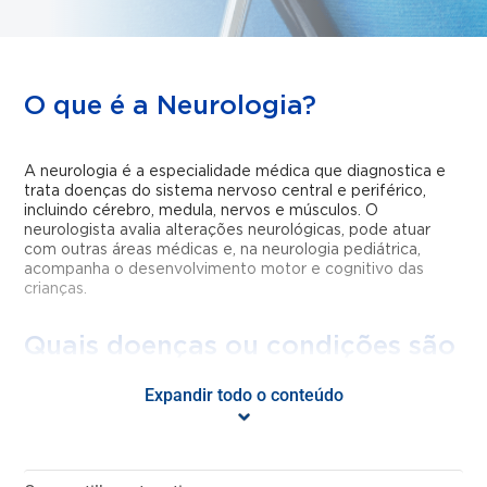
O que é a Neurologia?
A neurologia é a especialidade médica que diagnostica e
trata doenças do sistema nervoso central e periférico,
incluindo cérebro, medula, nervos e músculos. O
neurologista avalia alterações neurológicas, pode atuar
com outras áreas médicas e, na neurologia pediátrica,
acompanha o desenvolvimento motor e cognitivo das
crianças.
Quais doenças ou condições são
tratadas pela Neurologia?
Expandir todo o conteúdo
O neurologista trata uma ampla variedade de condições,
desde as mais comuns até doenças complexas. Entre elas,
estão: