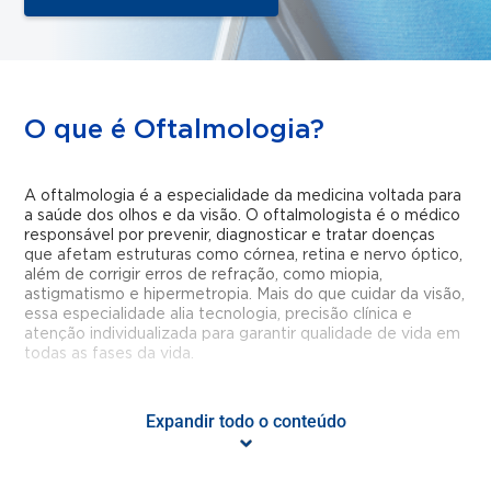
O que é Oftalmologia?
A oftalmologia é a especialidade da medicina voltada para
a saúde dos olhos e da visão. O oftalmologista é o médico
responsável por prevenir, diagnosticar e tratar doenças
que afetam estruturas como córnea, retina e nervo óptico,
além de corrigir erros de refração, como miopia,
astigmatismo e hipermetropia. Mais do que cuidar da visão,
essa especialidade alia tecnologia, precisão clínica e
atenção individualizada para garantir qualidade de vida em
todas as fases da vida.
Quais doenças ou condições são
Expandir todo o conteúdo
tratadas pela Oftalmologia?