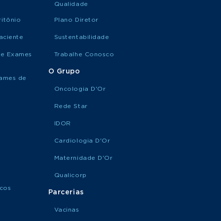
Qualidade
itônio
Plano Diretor
aciente
Sustentabilidade
de Exames
Trabalhe Conosco
O Grupo
xames de
Oncologia D'Or
Rede Star
IDOR
Cardiologia D'Or
Maternidade D'Or
Qualicorp
icos
Parcerias
Vacinas