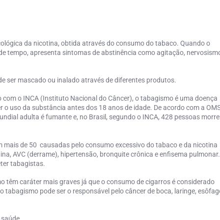
cológica da nicotina, obtida através do consumo do tabaco. Quando o
 de tempo, apresenta sintomas de abstinência como agitação, nervosism
 ser mascado ou inalado através de diferentes produtos.
o com o INCA (Instituto Nacional do Câncer), o
tabagismo
é uma doença
r o uso da substância antes dos 18 anos de idade. De acordo com a OM
dial adulta é fumante e, no Brasil, segundo o INCA, 428 pessoas morr
 mais de 50 causadas pelo consumo excessivo do tabaco e da nicotina
ina, AVC (derrame), hipertensão, bronquite crônica e enfisema pulmonar
eter
tabagistas
.
o têm caráter
mais graves já que o consumo de cigarros é considerado
 o
tabagismo
pode ser o responsável pelo câncer de boca, laringe, esôfag
e saúde.