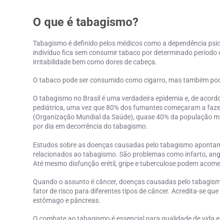
O que é tabagismo?
Tabagismo
é definido pelos médicos como a dependência psi
indivíduo fica sem consumir tabaco por determinado período
irritabilidade bem como dores de cabeça.
O tabaco pode ser consumido como cigarro, mas também pode
O
tabagismo no Brasil
é uma verdadeira epidemia e, de acord
pediátrica, uma vez que 80% dos fumantes começaram a faze
(Organização Mundial da Saúde), quase 40% da população mun
por dia em decorrência do
tabagismo
.
Estudos sobre as
doenças causadas pelo tabagismo a
pontam
relacionados ao
tabagismo
. São problemas como infarto, ang
Até mesmo disfunção erétil, gripe e tuberculose podem acom
Quando o assunto é câncer,
doenças causadas pelo tabagism
fator de risco para diferentes tipos de câncer. Acredita-se que
estômago e pâncreas.
O
combate ao tabagismo
é essencial para qualidade de vida 