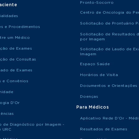
Pronto-Socorro
aciente
Centro de Oncologia do Per
ialidades
Solicitação de Prontuário P
s e Procedimentos
Solicitação de Resultados 
tre um Médico
por Imagem
ção de Exames
Solicitação de Laudo de E
Imagem
ção de Consultas
Espaço Saúde
tado de Exames
Horários de Visita
s e Convênios
Documentos e Orientações
nidade
Doenças
ogia D'Or
Para Médicos
ências
Aplicativo Rede D’Or - Méd
o de Diagnóstico por Imagem -
Resultados de Exames
le URC