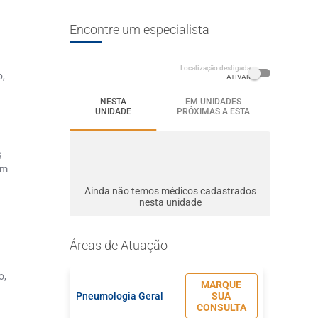
Encontre um especialista
Localização desligada
o,
ATIVAR
NESTA
EM UNIDADES
UNIDADE
PRÓXIMAS A ESTA
S
em
Ainda não temos médicos cadastrados
nesta unidade
.
Áreas de Atuação
o,
MARQUE
Pneumologia Geral
SUA
CONSULTA