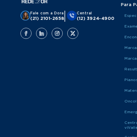
Para P
Fale com a Dora
Central
Espec
(21) 2101-2658
(12) 3924-4900
Exame
Encon
Marca
Marca
Resul
Plano
Mater
Oncol
Emerg
Centr
viVal