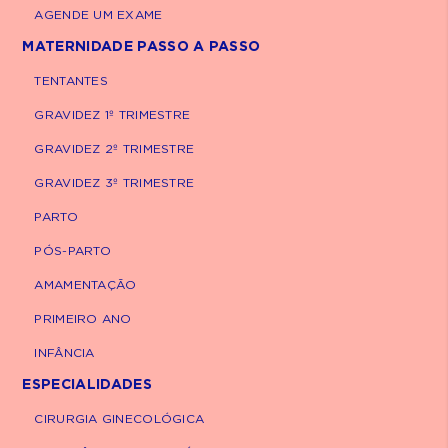
AGENDE UM EXAME
Avaliar o tamanho do bebê medindo
MATERNIDADE PASSO A PASSO
cabeça, tórax, abdômen e fêmur;
TENTANTES
GRAVIDEZ 1º TRIMESTRE
Monitorar os batimentos cardíacos fetais;
GRAVIDEZ 2º TRIMESTRE
Verificar a posição da placenta e o volume
GRAVIDEZ 3º TRIMESTRE
do líquido amniótico;
PARTO
Identificar anomalias estruturais graves,
PÓS-PARTO
como anencefalia, cardiopatias
AMAMENTAÇÃO
congênitas e defeitos na parede
PRIMEIRO ANO
abdominal;
INFÂNCIA
Avaliar a presença do osso nasal e a
ESPECIALIDADES
medida da translucência nucal,
CIRURGIA GINECOLÓGICA
indicadores de síndromes genéticas, como