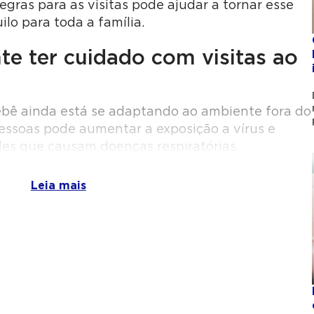
egras para as visitas pode ajudar a tornar esse
lo para toda a família.
te ter cuidado com visitas ao
bebê ainda está se adaptando ao ambiente fora do
essoas pode aumentar a exposição a vírus e
les que causam doenças respiratórias.
fecções que em adultos costumam ser leves podem
Leia mais
a recém-nascidos. Por esse motivo, pediatras
tas sejam mais controladas nas primeiras
m é importante considerar o bem-estar da mãe.
cuperação física e emocional, e o excesso de
ativo.