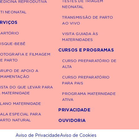
TESTES DE TRIAGEM
EDICINA REPRODUTIVA
NEONATAL
TI NEONATAL
TRANSMISSÃO DE PARTO
RVIÇOS
AO VIVO
CARTÓRIO
VISITA GUIADA ÀS
MATERNIDADES
DISQUE-BEBÊ
CURSOS E PROGRAMAS
FOTOGRAFIA E FILMAGEM
DE PARTO
CURSO PREPARATÓRIO DE
ALTA
GRUPO DE APOIO A
AMAMENTAÇÃO
CURSO PREPARATÓRIO
PARA PAIS
ISTA DO QUE LEVAR PARA
A MATERNIDADE
PROGRAMA MATERNIDADE
ATIVA
PLANO MATERNIDADE
PRIVACIDADE
ALA ESPECIAL PARA
PARTO NATURAL
OUVIDORIA
Aviso de Privacidade
Aviso de Cookies