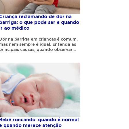
Criança reclamando de dor na
barriga: o que pode ser e quando
ir ao médico
Dor na barriga em crianças é comum,
mas nem sempre é igual. Entenda as
principais causas, quando observar
em casa e quando procurar o
pediatra.
Bebê roncando: quando é normal
e quando merece atenção