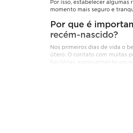
Por isso, estabelecer algumas r
momento mais seguro e tranqui
Por que é importan
recém-nascido?
Nos primeiros dias de vida o 
útero. O contato com muitas p
bactérias, especialmente aque
Resfriados, gripe e outras in
representar um risco maior par
costumam orientar que as visi
semanas.
Além da saúde do bebê, també
O pós-parto é um período de re
visitas pode acabar sendo cans