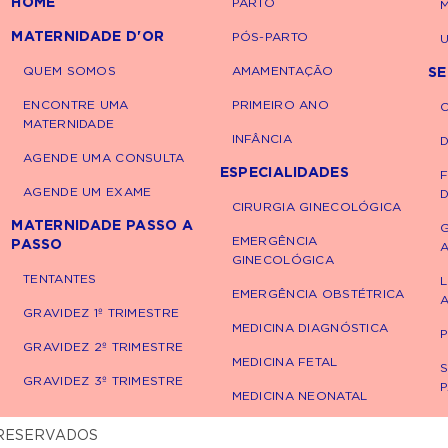
HOME
PARTO
M
MATERNIDADE D'OR
PÓS-PARTO
comunicação clara entre todos, é possível
U
ntos positivos, respeitando o ritmo do bebê e a
QUEM SOMOS
AMAMENTAÇÃO
SE
ENCONTRE UMA
PRIMEIRO ANO
MATERNIDADE
INFÂNCIA
AGENDE UMA CONSULTA
ESPECIALIDADES
AGENDE UM EXAME
CIRURGIA GINECOLÓGICA
MATERNIDADE PASSO A
EMERGÊNCIA
PASSO
GINECOLÓGICA
TENTANTES
L
EMERGÊNCIA OBSTÉTRICA
GRAVIDEZ 1º TRIMESTRE
MEDICINA DIAGNÓSTICA
GRAVIDEZ 2º TRIMESTRE
MEDICINA FETAL
S
GRAVIDEZ 3º TRIMESTRE
MEDICINA NEONATAL
S RESERVADOS