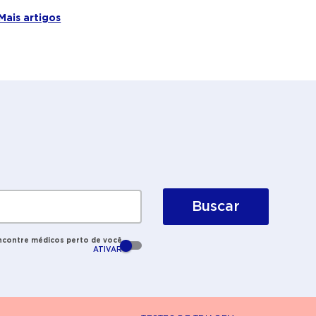
imunológico e quais sinais merecem
Mais artigos
investigação.
Buscar
ncontre médicos perto de você
ATIVAR