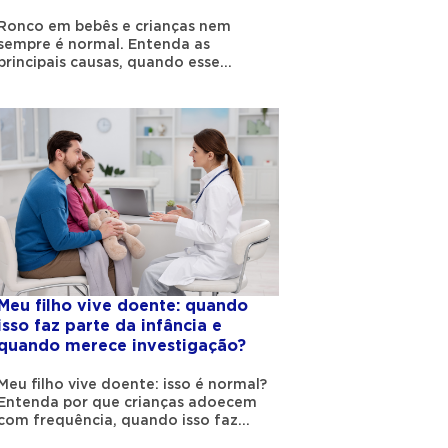
Ronco em bebês e crianças nem
sempre é normal. Entenda as
principais causas, quando esse
sintoma merece atenção e como
identificar sinais que podem indicar
dificuldade para respirar durante o
sono.
Meu filho vive doente: quando
isso faz parte da infância e
quando merece investigação?
Meu filho vive doente: isso é normal?
Entenda por que crianças adoecem
com frequência, quando isso faz
parte do desenvolvimento do sistema