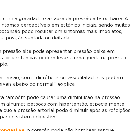
 com a gravidade e a causa da pressão alta ou baixa. A
intomas perceptíveis em estágios iniciais, sendo muitas
ipotensão pode resultar em sintomas mais imediatos,
a posição sentada ou deitada.
m pressão alta pode apresentar pressão baixa em
as circunstâncias podem levar a uma queda na pressão
plo.
ertensão, como diuréticos ou vasodilatadores, podem
íveis abaixo do normal”, explica.
era também pode causar uma diminuição na pressão
Em algumas pessoas com hipertensão, especialmente
a que a pressão arterial pode diminuir após as refeições
para o sistema digestivo.
 congestiva
, o coração pode não bombear sangue