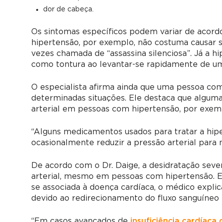
dor de cabeça.
Os sintomas específicos podem variar de acordo
hipertensão, por exemplo, não costuma causar s
vezes chamada de “assassina silenciosa”. Já a h
como tontura ao levantar-se rapidamente de um
O especialista afirma ainda que uma pessoa co
determinadas situações. Ele destaca que algum
arterial em pessoas com hipertensão, por exem
“Alguns medicamentos usados para tratar a hip
ocasionalmente reduzir a pressão arterial para n
De acordo com o Dr. Daige, a desidratação sev
arterial, mesmo em pessoas com hipertensão. 
se associada à doença cardíaca, o médico explic
devido ao redirecionamento do fluxo sanguíneo 
“Em casos avançados de
insuficiência cardíaca