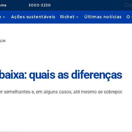
Cli
ame
3003-3230
e
Ações sustentáveis
Richet
Últimas notícias
O 
nças
baixa: quais as diferenças
er semelhantes e, em alguns casos, até mesmo se sobrepor.