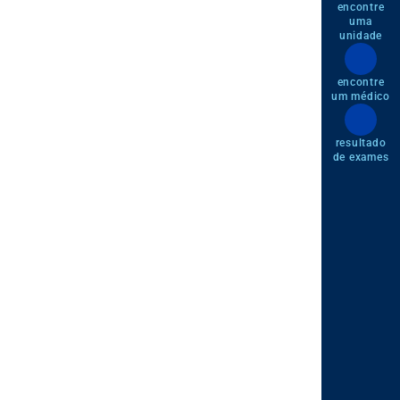
encontre
uma
unidade
encontre
um médico
resultado
de exames