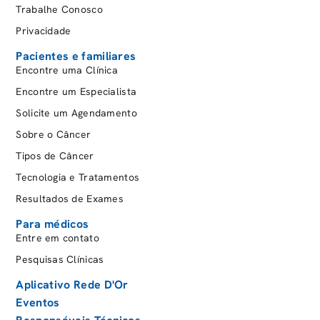
Trabalhe Conosco
muitos casos, principalmente nas crianças, a
fimose fisiológica se resolve espontaneamente,
Privacidade
sem necessidade de intervenção.
Pacientes e familiares
Encontre uma Clínica
Encontre um Especialista
Quando a fimose persiste ou surge depois da
Solicite um Agendamento
infância, causando desconforto, o tratamento
pode incluir o uso de pomadas com corticóides,
Sobre o Câncer
exercícios de retração do prepúcio e, em alguns
Tipos de Câncer
casos, cirurgia, que pode envolver a remoção
Tecnologia e Tratamentos
total (circuncisão) ou parcial do prepúcio. O
Resultados de Exames
acompanhamento médico é fundamental para
prevenir complicações e manter a saúde genital.
Para médicos
Entre em contato
Pesquisas Clínicas
A fimose pode estar ligada ao
Aplicativo Rede D'Or
câncer?
Eventos