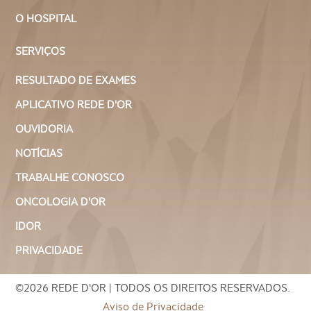
Mastologia Clínica?
O HOSPITAL
SERVIÇOS
O valor da consulta com um mastologista pode variar de
acordo com a clínica, a localização e o tipo de
atendimento. Em média, os preços ficam entre R$ 200 e
RESULTADO DE EXAMES
R$ 600 em unidades particulares.
APLICATIVO REDE D'OR
O Ano Todo Rosa
OUVIDORIA
NOTÍCIAS
TRABALHE CONOSCO
ONCOLOGIA D'OR
IDOR
PRIVACIDADE
©2026 REDE D'OR | TODOS OS DIREITOS RESERVADOS.
Aviso de Privacidade