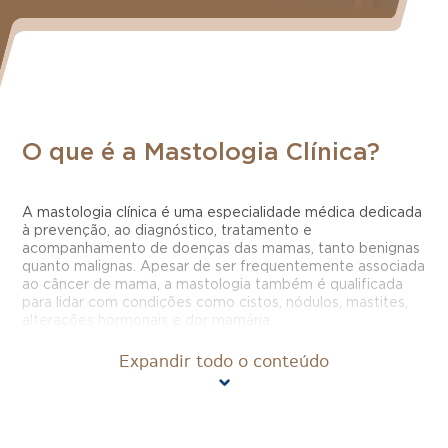
O que é a Mastologia Clínica?
A mastologia clínica é uma especialidade médica dedicada
à prevenção, ao diagnóstico, tratamento e
acompanhamento de doenças das mamas, tanto benignas
quanto malignas. Apesar de ser frequentemente associada
ao câncer de mama, a mastologia também é qualificada
para lidar com condições como cistos, nódulos, mastites,
alterações hormonais e dor mamária.
Expandir todo o conteúdo
Um mastologista cuida do quê?
O mastologista é o médico responsável por investigar e