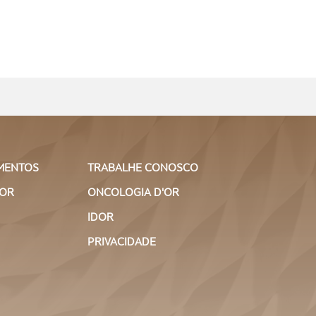
SAIBA
Cirurgia Endovascular
MAIS
SAIBA
Cirurgia Geral
MAIS
SAIBA
Cirurgia Ginecológica
MAIS
MENTOS
TRABALHE CONOSCO
SAIBA
Cirurgia Oncológica
'OR
ONCOLOGIA D'OR
MAIS
IDOR
Cirurgia Oncológica de
PRIVACIDADE
SAIBA
Cabeça e Pescoço
MAIS
Cirurgia Oncológica do
SAIBA
Aparelho Digestivo
MAIS