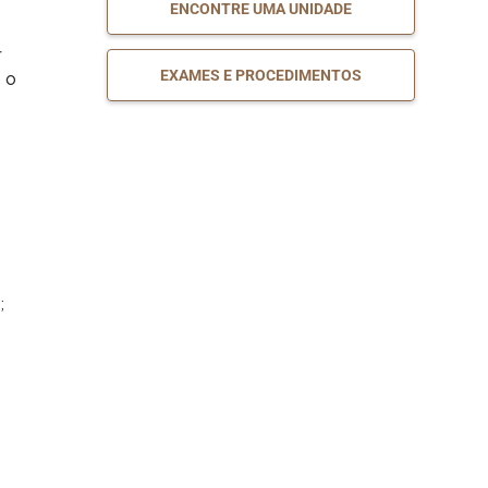
ENCONTRE UMA UNIDADE
SAIBA
Cirurgia de Epilepsia
r
MAIS
EXAMES E PROCEDIMENTOS
 o
SAIBA
Cirurgia de Fígado
MAIS
SAIBA
Cirurgia de Joelho
MAIS
SAIBA
;
Cirurgia de Mama
MAIS
SAIBA
Cirurgia de Mão
MAIS
SAIBA
Cirurgia de Ombro