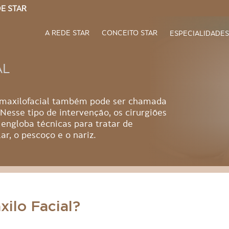
E STAR
A REDE STAR
CONCEITO STAR
ESPECIALIDADES
AL
comaxilofacial também pode ser chamada
Nesse tipo de intervenção, os cirurgiões
engloba técnicas para tratar de
r, o pescoço e o nariz.
xilo Facial?