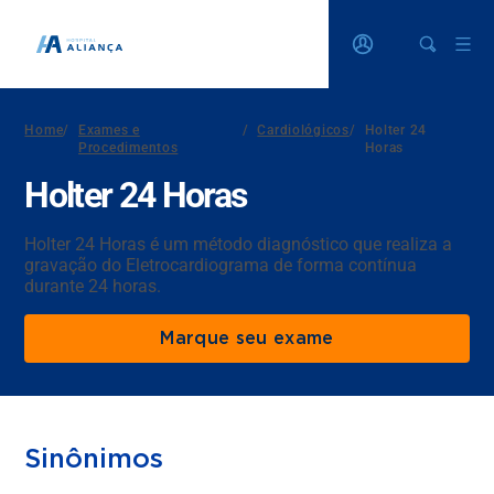
Home
/
Exames e
/
Cardiológicos
/
Holter 24
Procedimentos
Horas
Holter 24 Horas
Holter 24 Horas é um método diagnóstico que realiza a
gravação do Eletrocardiograma de forma contínua
durante 24 horas.
Marque seu exame
Sinônimos