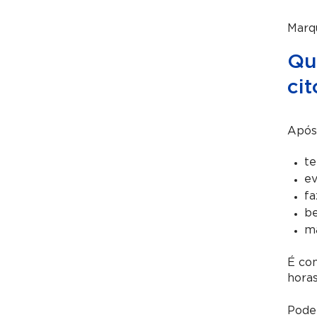
Marq
Qu
cit
Após
te
ev
fa
be
ma
É co
horas
Pode 