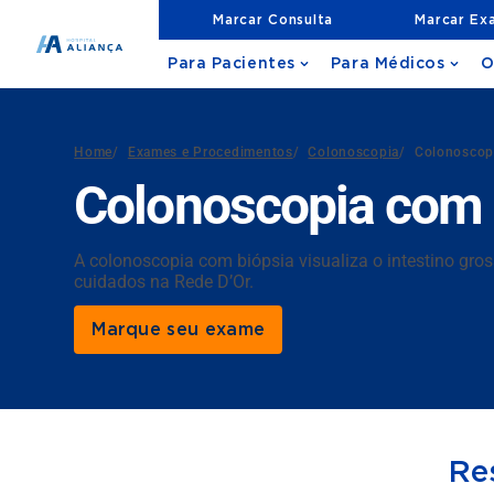
Marcar Consulta
Marcar Ex
Para Pacientes
Para Médicos
O
Home
/
Exames e Procedimentos
/
Colonoscopia
/
Colonoscopi
Colonoscopia com B
A colonoscopia com biópsia visualiza o intestino gros
cuidados na Rede D’Or.
Marque seu exame
Re