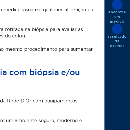
o médico visualize qualquer alteração ou
encontre
um
médico
a retirada na biópsia para avaliar as
es do cólon.
resultado
de
exames
ia no mesmo procedimento para aumentar
ia com biópsia e/ou
 da Rede D’Or
com equipamentos
em um ambiente seguro, moderno e