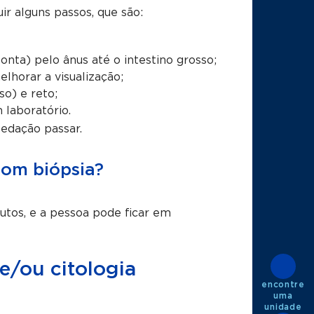
ir alguns passos, que são:
nta) pelo ânus até o intestino grosso;
lhorar a visualização;
so) e reto;
 laboratório.
sedação passar.
om biópsia?
tos, e a pessoa pode ficar em
e/ou citologia
encontre
uma
unidade