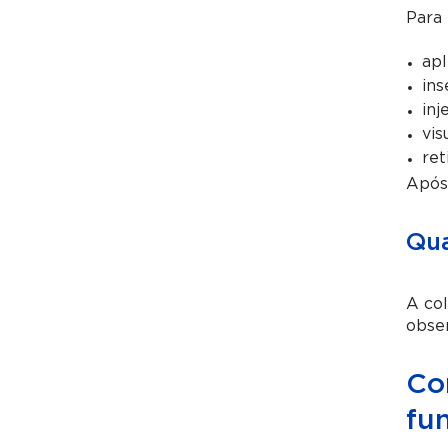
Para 
apl
ins
inj
vis
ret
Após 
Qua
A col
obse
Co
fu