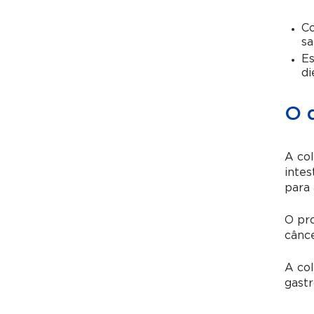
Co
sa
Es
di
O 
A col
intes
para 
O pro
cânce
A col
gastr