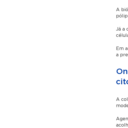
A bió
pólip
Já a 
célul
Em al
a pre
On
cit
A col
mode
Agen
acolh