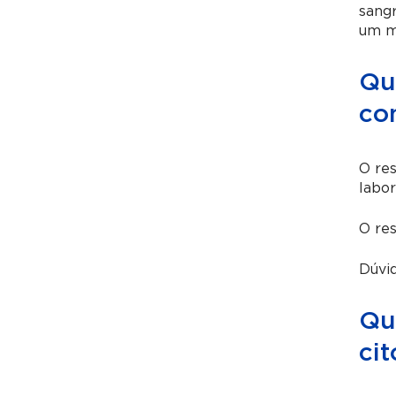
sangr
um m
Qu
co
O res
labor
O res
Dúvi
Qu
cit