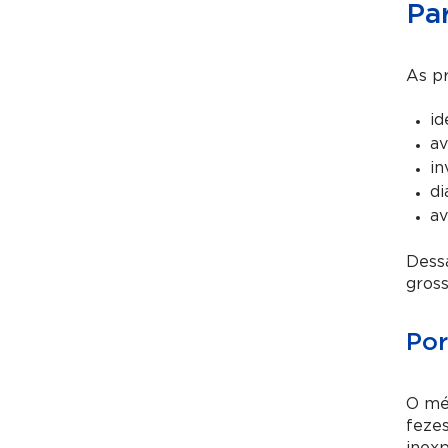
Pa
As pr
id
av
in
di
av
Dessa
gross
Por
O méd
fezes