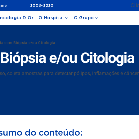
Cli
ame
3003-3230
ncologia D'Or
O Hospital
O Grupo
a com Biópsia e/ou Citologia
iópsia e/ou Citologia
so, coleta amostras para detectar pólipos, inflamações e câncer 
sumo do conteúdo: