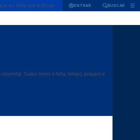
que ao lado para ativar
ENTRAR
BUSCAR
colorretal. Saiba como é feita, tempo, preparo e