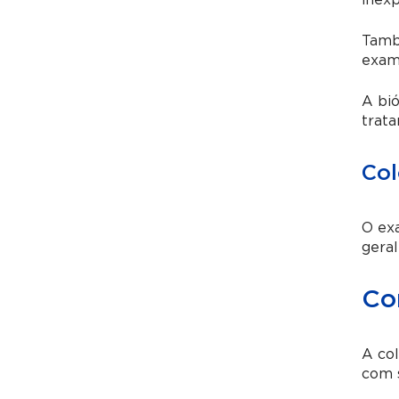
inexp
També
exam
A bió
trat
Col
O exa
geral
Co
A col
com s