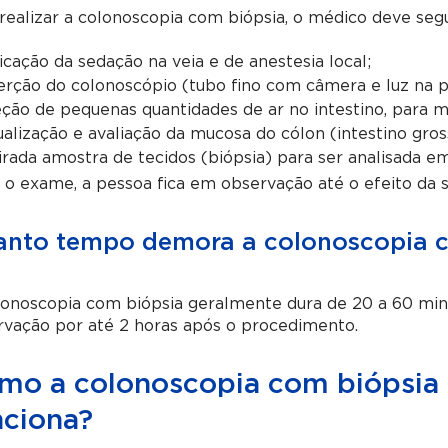
realizar a colonoscopia com biópsia, o médico deve segu
icação da sedação na veia e de anestesia local;
erção do colonoscópio (tubo fino com câmera e luz na po
eção de pequenas quantidades de ar no intestino, para me
ualização e avaliação da mucosa do cólon (intestino gros
irada amostra de tecidos (biópsia) para ser analisada em
o exame, a pessoa fica em observação até o efeito da 
nto tempo demora a colonoscopia c
onoscopia com biópsia geralmente dura de 20 a 60 minu
rvação por até 2 horas após o procedimento.
mo a colonoscopia com biópsia 
nciona?