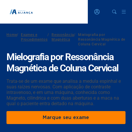
Home
/
Exames e
/
Ressonância
/
Mielografia por
Procedimentos
Magnética
Ressonância Magnética de
Coluna Cervical
Mielografia por Ressonância
Magnética de Coluna Cervical
Trata-se de um exame que analisa a medula espinhal e
suas raízes nervosas. Com aplicação de contraste
intravenoso, e em uma máquina, conhecida como
Magneto, cilíndrica e com duas aberturas e a maca na
qual o paciente entra deitado na máquina.
Marque seu exame