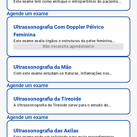
Este exame tem como enfoque o retroperitônio do paciente,
ou seja, órgãos, vasos e demais estruturas anatômicas que se
encontram na parte mais posterior do abdômen.
Agende um exame
Ultrassonografia Com Doppler Pélvico
Feminina
Este exame avalia órgãos e estruturas da pelve feminina,
útero, ovários, bexiga, reto e ânus, além de outras estruturas.
Não necessita agendamento
Ultrassonografia da Mão
Com este exame estudam-se fraturas, inflamações nos
tendões, desgastes nos ossos e tenossinovite estenosante,
cistos ganglionares, a síndrome do túnel do carpo, a artrite e
Agende um exame
a artrose.
Ultrassonografia da Tireoide
A Ultrassonografia da Tireoide serve para o estudo de
nódulos na tireoide.
Agende um exame
Ultrassonografia das Axilas