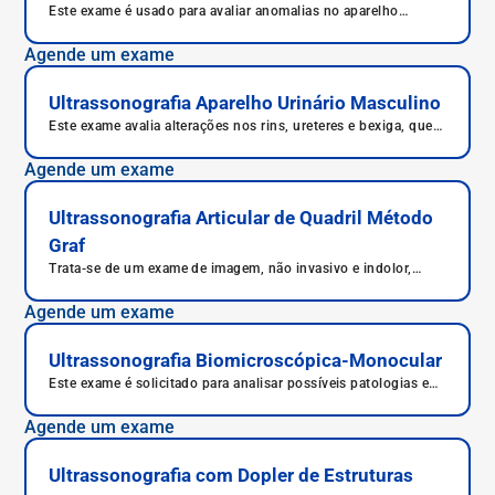
Este exame é usado para avaliar anomalias no aparelho
urinário, analisando sobretudo rins, ureteres e bexiga.
Agende um exame
Ultrassonografia Aparelho Urinário Masculino
Este exame avalia alterações nos rins, ureteres e bexiga, que
podem apresentar malformações anatômicas, refluxo,
presença de cálculos ou tumores.
Agende um exame
Ultrassonografia Articular de Quadril Método
Graf
Trata-se de um exame de imagem, não invasivo e indolor,
realizado, em geral, em recém-nascidos.
Agende um exame
Ultrassonografia Biomicroscópica-Monocular
Este exame é solicitado para analisar possíveis patologias e
traumas no segmento anterior dos olhos.
Agende um exame
Ultrassonografia com Dopler de Estruturas