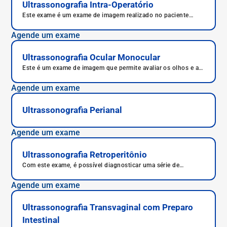
Ultrassonografia Intra-Operatório
Este exame é um exame de imagem realizado no paciente
durante um procedimento cirúrgico.
Agende um exame
Ultrassonografia Ocular Monocular
Este é um exame de imagem que permite avaliar os olhos e as
estruturas ao redor.
Agende um exame
Ultrassonografia Perianal
Agende um exame
Ultrassonografia Retroperitônio
Com este exame, é possível diagnosticar uma série de
condições, como observar aumento no volume das glândulas
adrenais e a presença de cistos ou tumores que porventura
Agende um exame
possam afetar as glândulas.
Ultrassonografia Transvaginal com Preparo
Intestinal