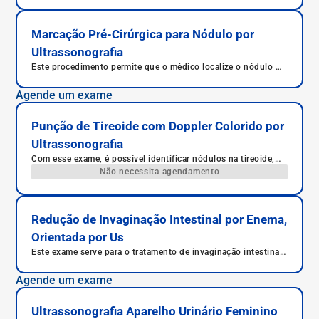
Marcação Pré-Cirúrgica para Nódulo por
Ultrassonografia
Este procedimento permite que o médico localize o nódulo no
corpo do paciente durante a cirurgia, o que facilita a sua
retirada completa.
Agende um exame
Punção de Tireoide com Doppler Colorido por
Ultrassonografia
Com esse exame, é possível identificar nódulos na tireoide,
analisar suas características e coletar material para análise.
Não necessita agendamento
Redução de Invaginação Intestinal por Enema,
Orientada por Us
Este exame serve para o tratamento de invaginação intestinal,
evitando complicações e uma possível intervenção cirúrgica.
Agende um exame
Ultrassonografia Aparelho Urinário Feminino