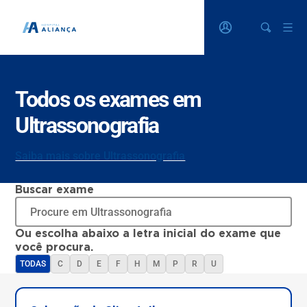
Todos os exames em
Ultrassonografia
Saiba mais sobre Ultrassonografia
Buscar exame
Ou escolha abaixo a letra inicial do exame que
você procura.
TODAS
C
D
E
F
H
M
P
R
U