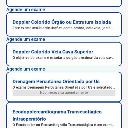
avalia a circulação sanguínea do novo fígado após o
transplante. Ele permite verificar se o órgão está funcionando
Agende um exame
bem e recebendo sangue adequadamente. É um procedimento
rápido, indolor e sem radiação.
Doppler Colorido Órgão ou Estrutura Isolada
Este exame avalia articulações como ombro, cotovelo, joelho,
tornozelo e quadril.
Agende um exame
Doppler Colorido Veia Cava Superior
O objetivo do exame é estudar a porção proximal da veia cava
inferior do paciente.
Agende um exame
Drenagem Percutânea Orientada por Us
O exame Drenagem Percutânea Orientada por US é solicitado
para drenagem de líquidos, ar e abscessos.
Não necessita agendamento
Ecodopplercardiograma Transesofágico
Intraoperatório
O Ecodoppler ou Ecocardiografia Transesofágica é um exame