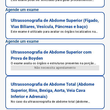
Este exame pode ser solicitado para guiar procedimentos
como bloqueio do conjunto de nervos da axila (bloqueio
plexo braquial) em pacientes com queixa intensa de dor no
Agende um exame
braço e também punções.
Ultrassonografia de Abdome Superior (Fígado,
Vias Biliares, Vesícula, Pâncreas e baço)
Este exame é utilizado para avaliar os órgãos localizados na
parte superior do abdome, como o fígado, as vias biliares, a
vesícula, o pâncreas e o baço.
Agende um exame
Ultrassonografia de Abdome Superior com
Prova de Boyden
O exame avalia os órgãos e estruturas presentes na porção
superior do abdome, dando um enfoque maior à vesícula
Não necessita agendamento
biliar.
Ultrassonografia de Abdome Total (Abdome
Superior, Rins, Bexiga, Aorta, Veia Cava
Inferior e Adrenais)
No caso da ultrassonografia de abdome total (abdome
superior, rins, bexiga, aorta, veia cava inferior e adrenais), são
estudados todos os órgãos e estruturas do abdome, em