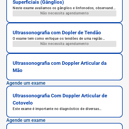
Superficiais (Gânglios)
Neste exame avaliamos os gânglios e linfonodos, observando
fluxos e mapeamento sua localização.
Não necessita agendamento
Ultrassonografia com Dopler de Tendão
O exame tem como enfoque os tendões de uma região
específica do corpo. Os tendões são estruturas que conectam
Não necessita agendamento
um músculo a um osso.
Ultrassonografia com Doppler Articular da
Mão
Agende um exame
Ultrassonografia Com Doppler Articular de
Cotovelo
Este exame é importante no diagnóstico de diversas
patologias como tendinites, bursites ou derrames intra-
articulares (artrites), muitas vezes associadas a movimentos
Agende um exame
repetitivos.