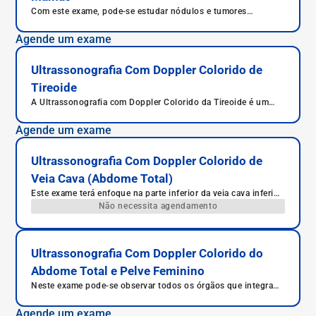
Com este exame, pode-se estudar nódulos e tumores
mamários.
Agende um exame
Ultrassonografia Com Doppler Colorido de
Tireoide
A Ultrassonografia com Doppler Colorido da Tireoide é um
exame de imagem não invasivo que permite avaliar o
tamanho, a estrutura e o fluxo sanguíneo da glândula tireoide.
Agende um exame
É indicada para investigação de nódulos, tireoidites, bócio e
outras alterações hormonais.
Ultrassonografia Com Doppler Colorido de
Veia Cava (Abdome Total)
Este exame terá enfoque na parte inferior da veia cava inferior,
responsável pelo retorno de sangue ao coração da parte
Não necessita agendamento
inferior do corpo humano.
Ultrassonografia Com Doppler Colorido do
Abdome Total e Pelve Feminino
Neste exame pode-se observar todos os órgãos que integram
o abdome, como fígado, pâncreas, rins e intestinos.
Agende um exame