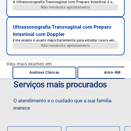
A Ultrassonografia Transvaginal com Preparo Intestinal é um
exame de imagem avançado que permite uma avaliação
Não necessita agendamento
detalhada da pelve feminina. É indicado para o diagnóstico da
endometriose profunda e outras condições ginecológicas.
Com um protocolo específico para limpeza intestinal, o exame
oferece maior precisão na visualização das estruturas pélvicas
Ultrassonografia Transvaginal com Preparo
e intestinais, auxiliando médicos e pacientes no diagnóstico e
Intestinal com Doppler
planejamento do tratamento.
Este exame é usado majoritariamente para estudar casos em
que se há a suspeita de endometriose.
Não necessita agendamento
Veja mais exames em
Análises Clínicas
Artro-RM
Serviços mais procurados
O atendimento e o cuidado que a sua família
merece