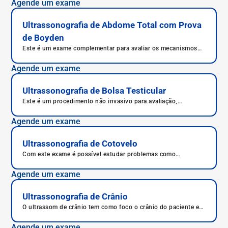
Agende um exame
busca de diagnósticos mais precisos para condições diversas.
Ultrassonografia de Abdome Total com Prova
de Boyden
Este é um exame complementar para avaliar os mecanismos
de contração e esvaziamento da vesícula biliar.
Agende um exame
Ultrassonografia de Bolsa Testicular
Este é um procedimento não invasivo para avaliação,
seguimento, diagnóstico e caracterização de alterações da
bolsa escrotal e testículos.
Agende um exame
Ultrassonografia de Cotovelo
Com este exame é possível estudar problemas como
inflamações nos tendões e nas articulações, desgastes nos
ossos e também rupturas nos tendões.
Agende um exame
Ultrassonografia de Crânio
O ultrassom de crânio tem como foco o crânio do paciente e
as estruturas anatômicas que o compõe de forma
aprofundada.
Agende um exame