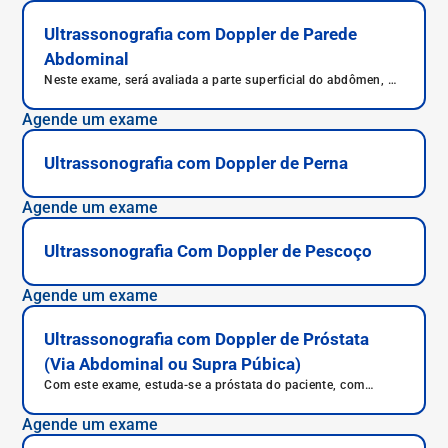
Ultrassonografia com Doppler de Parede
Abdominal
Neste exame, será avaliada a parte superficial do abdômen, ou
seja, não serão avaliados os órgãos.
Agende um exame
Ultrassonografia com Doppler de Perna
Agende um exame
Ultrassonografia Com Doppler de Pescoço
Agende um exame
Ultrassonografia com Doppler de Próstata
(Via Abdominal ou Supra Púbica)
Com este exame, estuda-se a próstata do paciente, com
avaliação também das vesículas seminais e até mesmo na
bexiga do paciente.
Agende um exame