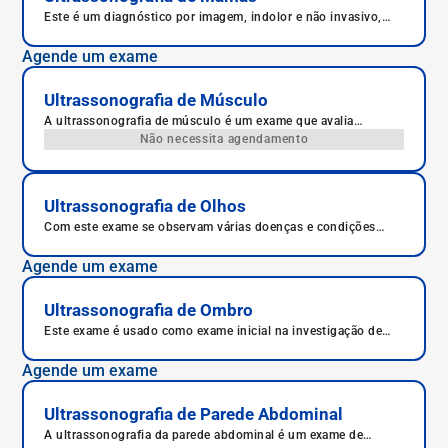
Este é um diagnóstico por imagem, indolor e não invasivo,
das mamas.
Agende um exame
Ultrassonografia de Músculo
A ultrassonografia de músculo é um exame que avalia
articulações como ombros, cotovelos, joelhos, tornozelos e
Não necessita agendamento
quadril, estudando os músculos, tendões e articulações em
tempo real, o que permite um diagnóstico mais preciso.
Ultrassonografia de Olhos
Com este exame se observam várias doenças e condições
oculares, como cistos, lesões por traumas, tumores, doenças
inflamatórias e autoimune.
Agende um exame
Ultrassonografia de Ombro
Este exame é usado como exame inicial na investigação de
pacientes com dor no ombro.
Agende um exame
Ultrassonografia de Parede Abdominal
A ultrassonografia da parede abdominal é um exame de