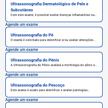
Ultrassonografia Dermatológico de Pele e
Subcutâneo
Com este exame, é possível avaliar doenças inflamatórias na
pele e o melanoma, o mais grave câncer de pele.
Agende um exame
Ultrassonografia do Pé
O exame é solicitado para identificar e/ou avaliar alterações
nas articulações dos dedos do pé e o pé.
Agende um exame
Ultrassonografia do Pênis
A Ultrassonografia do Pênis avaliará a morfologia do pênis e
as estruturas que o compõem.
Agende um exame
Ultrassonografia do Pescoço
Este exame é usado para identificar e avaliar patologias
cervicais, como tireoide e outros tecidos do pescoço.
Agende um exame