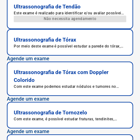
Ultrassonografia de Tendão
Este exame é realizado para identificar e/ou avaliar possíveis
traumas ou patologias no tendão.
Não necessita agendamento
Ultrassonografia de Tórax
Por meio deste exame é possível estudar a parede do tórax,
composta externamente pelas costelas, avaliando se há
fraturas, inflamações importantes ou crescimento anormal de
Agende um exame
massas no local.
Ultrassonografia de Tórax com Doppler
Colorido
Com este exame podemos estudar nódulos e tumores no
tórax.
Agende um exame
Ultrassonografia de Tornozelo
Com este exame, é possível estudar fraturas, tendinites,
desgastes nos ossos, síndrome de túnel do carpo e doenças
reumáticas, como lupus e gota.
Agende um exame