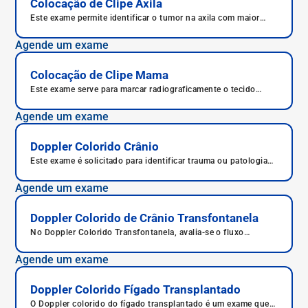
Colocação de Clipe Axila
Este exame permite identificar o tumor na axila com maior
facilidade e exatidão, permitindo tratamento preciso e correto.
Agende um exame
Colocação de Clipe Mama
Este exame serve para marcar radiograficamente o tecido
mamário onde foi realizada a biópsia.
Agende um exame
Doppler Colorido Crânio
Este exame é solicitado para identificar trauma ou patologias
no crânio.
Agende um exame
Doppler Colorido de Crânio Transfontanela
No Doppler Colorido Transfontanela, avalia-se o fluxo
sanguíneo cerebral de recém-nascidos e prematuros.
Agende um exame
Doppler Colorido Fígado Transplantado
O Doppler colorido do fígado transplantado é um exame que