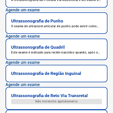
A Ultrassonografia da Próstata Via Abdominal é um exame de
imagem indicado para avaliar o tamanho, a forma e as
possíveis alterações na próstata, como nódulos ou sinais de
Agende um exame
inflamação. Pode ser realizada por via abdominal ou
transretal, sendo fundamental no rastreamento e
acompanhamento de doenças prostáticas.
Ultrassonografia de Punho
O exame de ultrassom articular de punho pode servir como
complemento ao exame clínico, auxiliar em procedimentos
como punções e infiltrações, além de ser útil para seguimento
Agende um exame
pós-tratamentos.
Ultrassonografia de Quadril
Este exame é indicado para recém-nascidos quando, após o
exame físico, há suspeita de displasia articular de quadril.
Agende um exame
Ultrassonografia de Região Inguinal
Agende um exame
Ultrassonografia de Reto Via Transretal
Não necessita agendamento