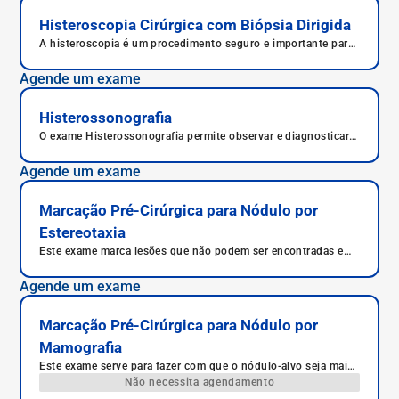
Histeroscopia Cirúrgica com Biópsia Dirigida
A histeroscopia é um procedimento seguro e importante para
o diagnóstico e tratamento de diversas condições uterinas.
Em caso de recomendação médica, é fundamental realizar o
Agende um exame
exame para auxiliar no diagnóstico e tratamento adequados.
Histerossonografia
O exame Histerossonografia permite observar e diagnosticar
diversas patologias, como pólipos, miomas, aderências e
cicatrizes uterinas, bloqueios nas trompas e endometriose.
Agende um exame
Marcação Pré-Cirúrgica para Nódulo por
Estereotaxia
Este exame marca lesões que não podem ser encontradas em
uma mamografia comum, pois são muito pequenas e não
podem ser percebidas.
Agende um exame
Marcação Pré-Cirúrgica para Nódulo por
Mamografia
Este exame serve para fazer com que o nódulo-alvo seja mais
facilmente encontrado, já que muitos não são palpáveis por
Não necessita agendamento
meio de exame.