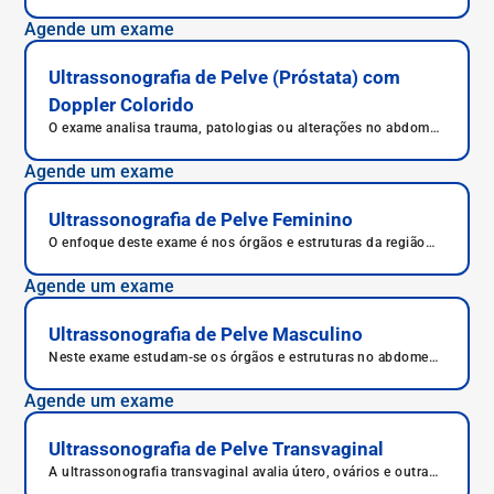
imagem indicado para diagnosticar hérnias, abscessos ou
inflamações, pois avalia os músculos e os tecidos moles do
Agende um exame
abdome. Entenda o que é ultrassonografia da parede
abdominal, para que serve, preparo, como é feita e riscos.
Ultrassonografia de Pelve (Próstata) com
Doppler Colorido
O exame analisa trauma, patologias ou alterações no abdome
inferior masculino.
Agende um exame
Ultrassonografia de Pelve Feminino
O enfoque deste exame é nos órgãos e estruturas da região
pélvica, como útero, ovários e bexiga urinária.
Agende um exame
Ultrassonografia de Pelve Masculino
Neste exame estudam-se os órgãos e estruturas no abdome
inferior masculino com imagens que auxiliam no diagnóstico.
Agende um exame
Ultrassonografia de Pelve Transvaginal
A ultrassonografia transvaginal avalia útero, ovários e outras
estruturas da pelve feminina com imagens detalhadas. É