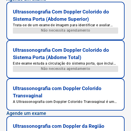
Ultrassonografia Com Doppler Colorido do
Sistema Porta (Abdome Superior)
Trata-se de um exame de imagem para identificar e avaliar
patologias do sistema porta no abdome superior.
Não necessita agendamento
Ultrassonografia Com Doppler Colorido do
Sistema Porta (Abdome Total)
Este exame estuda a circulação do sistema porta, que inclui
todas as veias que drenam o estômago, intestino, baço,
Não necessita agendamento
pâncreas e vesícula biliar.
Ultrassonografia com Doppler Colorido
Transvaginal
A Ultrassonografia com Doppler Colorido Transvaginal é um
exame ginecológico que avalia os órgãos pélvicos femininos
com imagens detalhadas e análise do fluxo sanguíneo, sendo
Agende um exame
essencial para o diagnóstico de diversas condições uterinas e
ovarianas.
Ultrassonografia com Doppler da Região