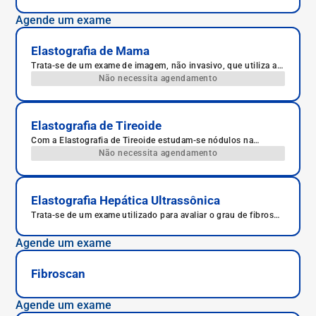
de ultrassom, complementar ao procedimento transtorácico,
com o objetivo de obter informações mais completas das
Agende um exame
alterações estruturais e do funcionamento do coração. É
realizado sob anestesia local da orofaringe, para a introdução
de uma sonda no esôfago.
Elastografia de Mama
Trata-se de um exame de imagem, não invasivo, que utiliza as
técnicas do exame de ultrassom convencional - acoplado a
Não necessita agendamento
um software - com a finalidade de avaliar a compressibilidade
de diferentes tecidos do corpo humano.
Elastografia de Tireoide
Com a Elastografia de Tireoide estudam-se nódulos na
tireoide, se benignos ou malignos, e também sua localização
Não necessita agendamento
precisa.
Elastografia Hepática Ultrassônica
Trata-se de um exame utilizado para avaliar o grau de fibrose
hepática, ou seja, cicatrizes no fígado causadas por lesões.
Agende um exame
Fibroscan
Agende um exame