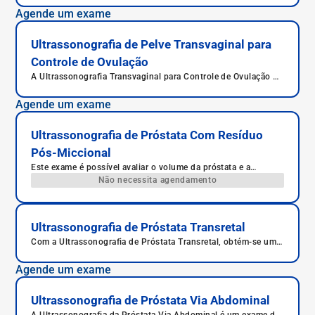
indicada para investigar dores, sangramentos, infertilidade e
Agende um exame
acompanhamento da gestação inicial. O exame é rápido,
seguro, indolor na maioria dos casos e detecta gravidez
precoce.
Ultrassonografia de Pelve Transvaginal para
Controle de Ovulação
A Ultrassonografia Transvaginal para Controle de Ovulação é
um exame ginecológico que permite acompanhar o
desenvolvimento dos folículos ovarianos, sendo essencial em
Agende um exame
tratamentos de fertilidade e no monitoramento do ciclo
menstrual.
Ultrassonografia de Próstata Com Resíduo
Pós-Miccional
Este exame é possível avaliar o volume da próstata e a
presença de lesões difusas (inflamações).
Não necessita agendamento
Ultrassonografia de Próstata Transretal
Com a Ultrassonografia de Próstata Transretal, obtém-se uma
visão completa da próstata, avaliando seu tamanho, volume,
se há nódulos ou áreas suspeitas para câncer.
Agende um exame
Ultrassonografia de Próstata Via Abdominal