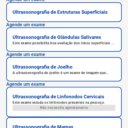
Ultrassonografia de Estruturas Superficiais
Agende um exame
Ultrassonografia de Glândulas Salivares
Este exame possibilita boa avaliação dos lobos superficiais da
parótida e submandibular, permitindo também boa distinção
entre massas intra ou extra-glandulares.
Agende um exame
Ultrassonografia de Joelho
A ultrassonografia do joelho é um exame de imagem que
ajuda no diagnóstico de múltiplas patologias, bem como na
avaliação da resposta ao tratamento.
Agende um exame
Ultrassonografia de Linfonodos Cervicais
Este exame estuda os linfonodos presentes na pescoço.
Não necessita agendamento
Ultrassonografia de Mamas