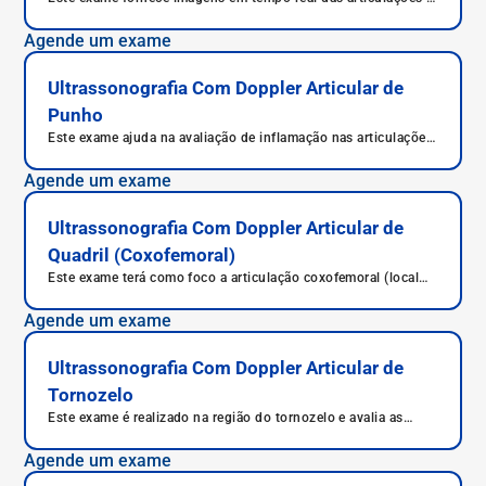
músculos do ombro.
Agende um exame
Ultrassonografia Com Doppler Articular de
Punho
Este exame ajuda na avaliação de inflamação nas articulações
e o grau de comprometimento da artrite nas mãos.
Agende um exame
Ultrassonografia Com Doppler Articular de
Quadril (Coxofemoral)
Este exame terá como foco a articulação coxofemoral (local
de encontro do osso da bacia com o osso da coxa - o fêmur).
Agende um exame
Ultrassonografia Com Doppler Articular de
Tornozelo
Este exame é realizado na região do tornozelo e avalia as
estruturas anatômicas desta região.
Agende um exame