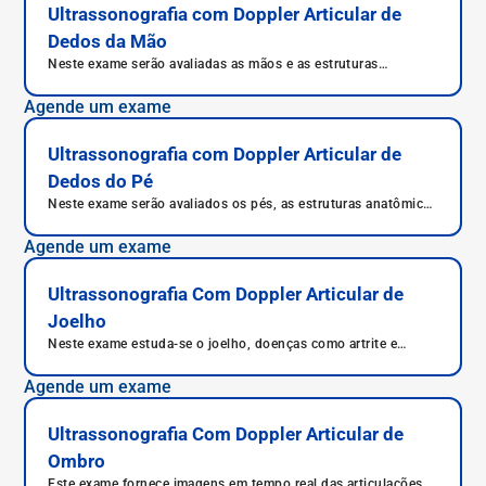
Ultrassonografia com Doppler Articular de
Dedos da Mão
Neste exame serão avaliadas as mãos e as estruturas
anatômicas da mão, mas com enfoque nas articulações.
Agende um exame
Ultrassonografia com Doppler Articular de
Dedos do Pé
Neste exame serão avaliados os pés, as estruturas anatômicas
dos pés, mas com enfoque nas articulações.
Agende um exame
Ultrassonografia Com Doppler Articular de
Joelho
Neste exame estuda-se o joelho, doenças como artrite e
artrose, avalia-se sinovite e tenossinovite, bem como lesões
de menisco e tendinite patelar.
Agende um exame
Ultrassonografia Com Doppler Articular de
Ombro
Este exame fornece imagens em tempo real das articulações e