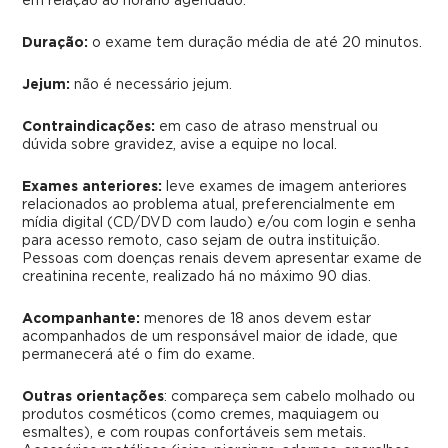
em relação ao horário agendado.
Duração:
o exame tem duração média de até 20 minutos.
Jejum:
não é necessário jejum.
Contraindicações:
em caso de atraso menstrual ou
dúvida sobre gravidez, avise a equipe no local.
Exames anteriores:
leve exames de imagem anteriores
relacionados ao problema atual, preferencialmente em
mídia digital (CD/DVD com laudo) e/ou com login e senha
para acesso remoto, caso sejam de outra instituição.
Pessoas com doenças renais devem apresentar exame de
creatinina recente, realizado há no máximo 90 dias.
Acompanhante:
menores de 18 anos devem estar
acompanhados de um responsável maior de idade, que
permanecerá até o fim do exame.
Outras orientações
: compareça sem cabelo molhado ou
produtos cosméticos (como cremes, maquiagem ou
esmaltes), e com roupas confortáveis sem metais.