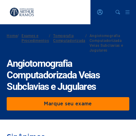
Home
/
Exames e
/
Tomografia
/
Angiotomografia
Procedimentos
Computadorizada
Computadorizada
Veias Subclavias e
Jugulares
Angiotomografia
Computadorizada Veias
Subclavias e Jugulares
Marque seu exame