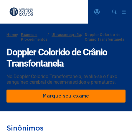
Home
/
Exames e
/
Ultrassonografia
/
Doppler Colorido de
Procedimentos
Crânio Transfontanela
Doppler Colorido de Crânio
Transfontanela
No Doppler Colorido Transfontanela, avalia-se o fluxo
sanguíneo cerebral de recém-nascidos e prematuros.
Marque seu exame
Sinônimos