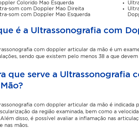
ppler Colorido Mao Esquerda
Ultr
tra-som com Doppler Mao Direita
Ultr
tra-som com Doppler Mao Esquerda
Dop
que é a Ultrassonografia com Do
rassonografia com doppler articular da mão
é um exame 
ulações, sendo que existem pelo menos 38 a que devem s
ra que serve a Ultrassonografia 
 Mão?
rassonografia com doppler articular da mão
é indicada 
scularização da região examinada, bem como a velocid
Além disso, é possível avaliar a inflamação nas articu
te nas mãos.