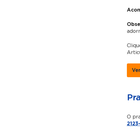
Acom
Obse
adorn
Cliq
Artic
Ve
Pr
O pra
2123