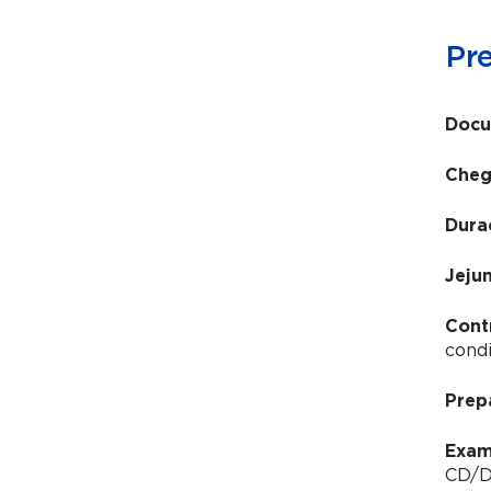
Pr
Docu
Cheg
Dura
Jeju
Cont
condi
Prep
Exam
CD/DV