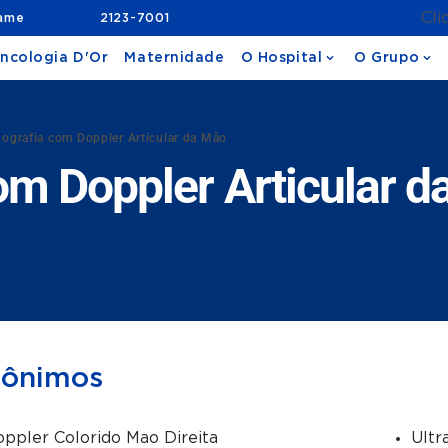
Cli
xame
2123-7001
ncologia D'Or
Maternidade
O Hospital
O Grupo
nografia com Doppler Articular da Mão
om Doppler Articular 
nônimos
ppler Colorido Mao Direita
Ultr