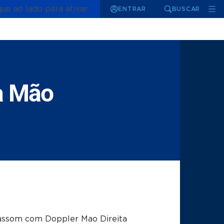
que ao lado para ativar
ENTRAR
BUSCAR
da Mão
assom com Doppler Mao Direita