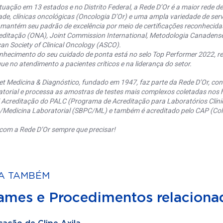
uação em 13 estados e no Distrito Federal, a Rede D’Or é a maior rede de 
ade, clínicas oncológicas (Oncologia D’Or) e uma ampla variedade de serv
 mantém seu padrão de excelência por meio de certificações reconhecida
editação (ONA), Joint Commission International, Metodologia Canaden
an Society of Clinical Oncology (ASCO).
nhecimento do seu cuidado de ponta está no selo Top Performer 2022, re
ue no atendimento a pacientes críticos e na liderança do setor.
et Medicina & Diagnóstico, fundado em 1947, faz parte da Rede D’Or, co
torial e processa as amostras de testes mais complexos coletadas nos h
 Acreditação do PALC (Programa de Acreditação para Laboratórios Clínic
a/Medicina Laboratorial (SBPC/ML) e também é acreditado pelo CAP (Coll
com a Rede D’Or sempre que precisar!
A TAMBÉM
ames e Procedimentos relaciona