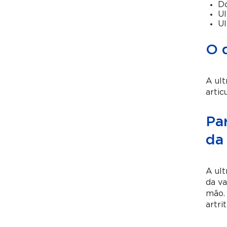
Do
Ul
Ul
O 
A ult
artic
Pa
da
A ult
da va
mão. 
artri