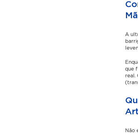
Co
Mã
A ult
barri
leve
Enqua
que 
real.
(tran
Qu
Ar
Não 