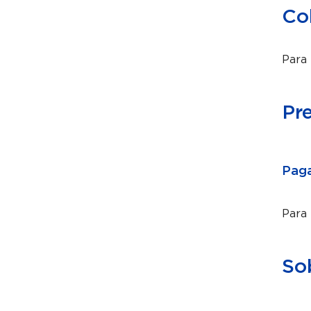
Co
Para 
Pr
Paga
Para
So