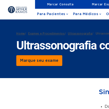
Marcar Consulta
Marcar E
Para Pacientes
Para Médicos
O
Home
/
Exames e Procedimentos
/
Ultrassonografia
/
Ultrasso
Ultrassonografia c
Marque seu exame
Si
Do