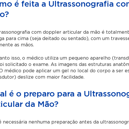
mo é feita a Ultrassonografia co
o?
rassonografia com doppler articular da mão
é totalment
ga para cima (seja deitado ou sentado), com um travesse
mente as mãos.
nto isso, o médico utiliza um pequeno aparelho (transd
foi solicitado o exame. As imagens das estruturas ana
 O médico pode aplicar um gel no local do corpo a ser 
sdutor) deslize com maior facilidade.
al é o preparo para a Ultrassono
ticular da Mão?
é necessária nenhuma preparação antes da
ultrassonogr