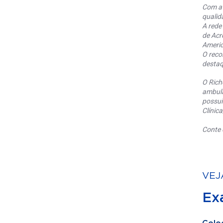
Com at
qualid
A rede
de Acr
Americ
O reco
destaq
O Rich
ambula
possui
Clínic
Conte 
VEJ
Ex