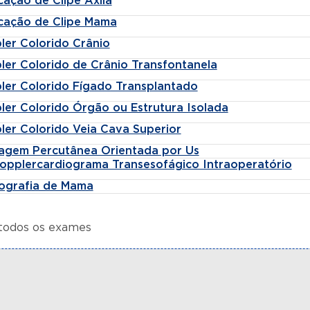
cação de Clipe Axila
cação de Clipe Mama
ler Colorido Crânio
ler Colorido de Crânio Transfontanela
ler Colorido Fígado Transplantado
ler Colorido Órgão ou Estrutura Isolada
ler Colorido Veia Cava Superior
agem Percutânea Orientada por Us
opplercardiograma Transesofágico Intraoperatório
tografia de Mama
 todos os exames