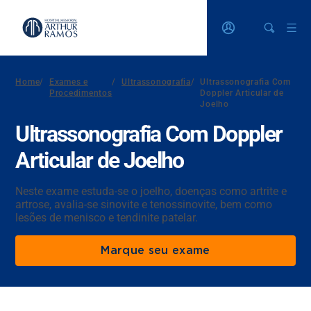
Home
/
Exames e
/
Ultrassonografia
/
Ultrassonografia Com
Procedimentos
Doppler Articular de
Joelho
Ultrassonografia Com Doppler
Articular de Joelho
Neste exame estuda-se o joelho, doenças como artrite e
artrose, avalia-se sinovite e tenossinovite, bem como
lesões de menisco e tendinite patelar.
Marque seu exame