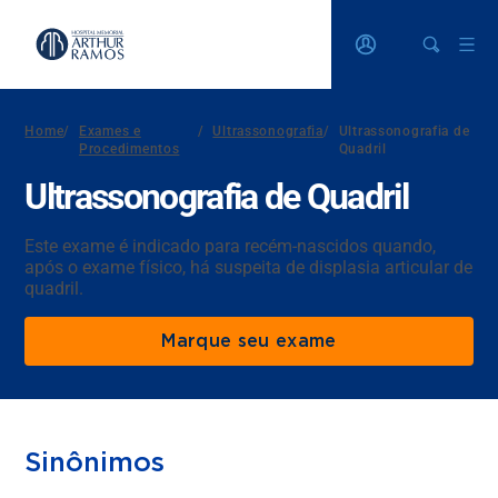
Home
/
Exames e
/
Ultrassonografia
/
Ultrassonografia de
Procedimentos
Quadril
Ultrassonografia de Quadril
Este exame é indicado para recém-nascidos quando,
após o exame físico, há suspeita de displasia articular de
quadril.
Marque seu exame
Sinônimos