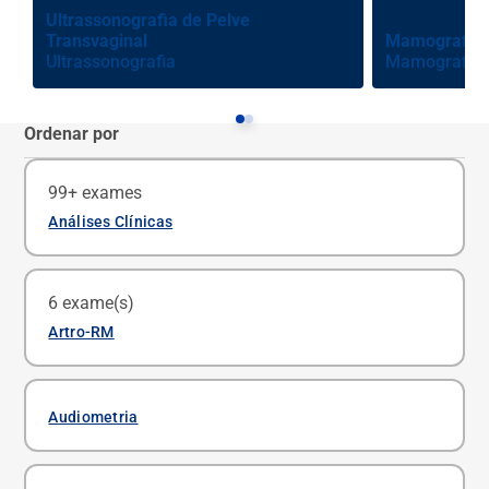
Ultrassonografia de Pelve
Transvaginal
Mamografia D
Ultrassonografia
Mamografia
Ordenar por
99+ exames
Análises Clínicas
Ferritina
6 exame(s)
Agende um exame
Artro-RM
Hepatite B Anti Hbc Total (Anti Hbc Igg)
Artro Ressonância Magnética do Cotovelo
Agende um exame
Audiometria
Agende um exame
Hepatite C Anti-HCV (Teste Rápido)
Artro Ressonância Magnética do Joelho