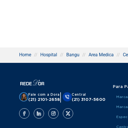
Home
//
Hospital
//
Bangu
//
Area Medica
//
Ce
Para P
Fale com a Dora
Central
Marca
(21) 2101-2658
(21) 3107-5600
Marca
Espec
Centr