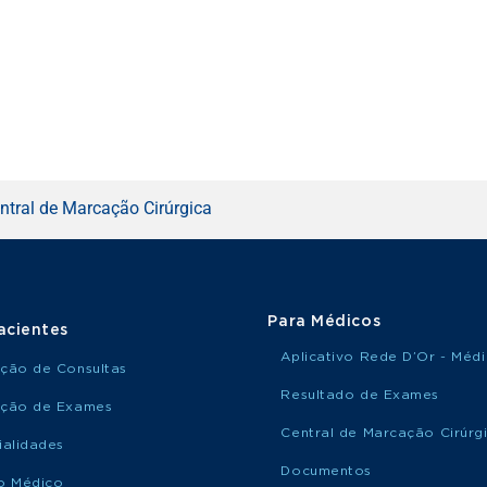
ntral de Marcação Cirúrgica
Para Médicos
acientes
Aplicativo Rede D’Or - Méd
ção de Consultas
Resultado de Exames
ção de Exames
Central de Marcação Cirúrg
ialidades
Documentos
o Médico