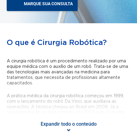
MARQUE SUA CONSULTA
O que é Cirurgia Robótica?
A cirurgia robótica é um procedimento realizado por uma
equipe médica com o auxílio de um robô. Trata-se de uma
das tecnologias mais avançadas na medicina para
tratamentos, que necessita de profissionais altamente
capacitados.
A prática médica da cirurgia robótica começou em 1999,
com o lançamento do robô Da Vinci, que auxiliava as
operações. A técnica chegou ao Brasil em 2008.
Já a
regulamentação no país ocorreu em 2022 pelo Conselho
Federal de Medicina, por meio da resolução n.º 2.311/2022.
Expandir todo o conteúdo
Sobretudo por causa dos recursos inovadores, da
previsibilidade e da alta precisão, a cirurgia robótica é