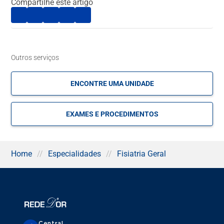
Compartilhe este artigo
a reabilitação de pacientes com limitações físicas ou
funcionais, incluindo:
Dores no sistema musculoesquelético: como dores
lombares e cervicais, hérnias de disco, tendinites,
bursites, fasceíte plantar e artrose;
Outros serviços
Condições neurológicas: incluindo sequelas de AVC,
lesões cerebrais traumáticas, lesão na medula espinhal,
ENCONTRE UMA UNIDADE
esclerose múltipla e paralisia cerebral;
Recuperação ortopédica: após fraturas, cirurgias
ortopédicas, colocação de próteses ou amputações;
EXAMES E PROCEDIMENTOS
Doenças reumáticas: como artrite reumatoide, lúpus e
fibromialgia, com foco no controle da dor e na
manutenção da função física;
Síndromes de compressão nervosa: como a síndrome
Home
//
Especialidades
//
Fisiatria Geral
do túnel do carpo e disfunções na articulação
temporomandibular (ATM);
Reabilitação em oncologia: apoio a pacientes com
limitações causadas pelo câncer ou pelo tratamento
oncológico;
Cuidados com idosos: assistência a pessoas com
redução da mobilidade, risco de quedas ou em
Central