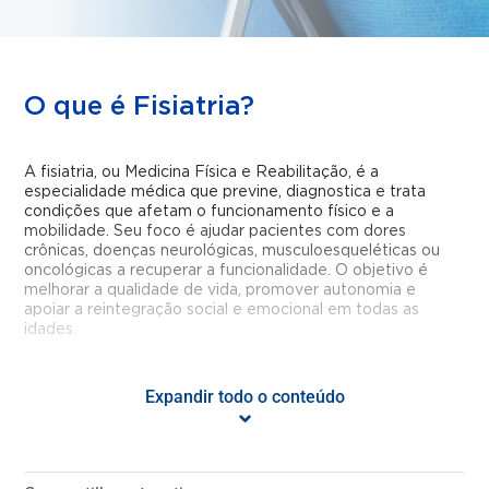
O que é Fisiatria?
A fisiatria, ou Medicina Física e Reabilitação, é a
especialidade médica que previne, diagnostica e trata
condições que afetam o funcionamento físico e a
mobilidade. Seu foco é ajudar pacientes com dores
crônicas, doenças neurológicas, musculoesqueléticas ou
oncológicas a recuperar a funcionalidade. O objetivo é
melhorar a qualidade de vida, promover autonomia e
apoiar a reintegração social e emocional em todas as
idades.
Quais problemas podem ser
Expandir todo o conteúdo
tratados pela Fisiatria?
A fisiatria tem um campo de atuação amplo, voltado para